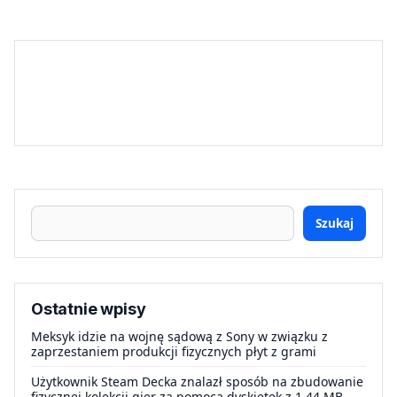
Szukaj
Ostatnie wpisy
Meksyk idzie na wojnę sądową z Sony w związku z
zaprzestaniem produkcji fizycznych płyt z grami
Użytkownik Steam Decka znalazł sposób na zbudowanie
fizycznej kolekcji gier za pomocą dyskietek z 1.44 MB