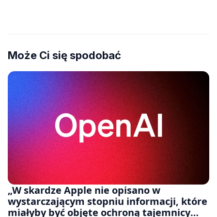
Może Ci się spodobać
„W skardze Apple nie opisano w
wystarczającym stopniu informacji, które
miałyby być objęte ochroną tajemnicy