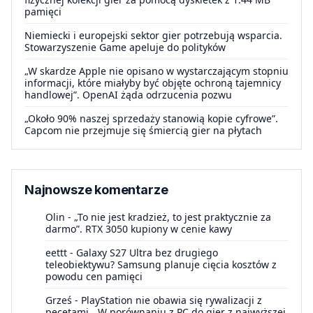
pamięci
Niemiecki i europejski sektor gier potrzebują wsparcia.
Stowarzyszenie Game apeluje do polityków
„W skardze Apple nie opisano w wystarczającym stopniu
informacji, które miałyby być objęte ochroną tajemnicy
handlowej”. OpenAI żąda odrzucenia pozwu
„Około 90% naszej sprzedaży stanowią kopie cyfrowe”.
Capcom nie przejmuje się śmiercią gier na płytach
Najnowsze komentarze
Olin
-
„To nie jest kradzież, to jest praktycznie za
darmo”. RTX 3050 kupiony w cenie kawy
eettt
-
Galaxy S27 Ultra bez drugiego
teleobiektywu? Samsung planuje cięcia kosztów z
powodu cen pamięci
Grześ
-
PlayStation nie obawia się rywalizacji z
pecetami. „W porównaniu z PC do gier z najwyższej