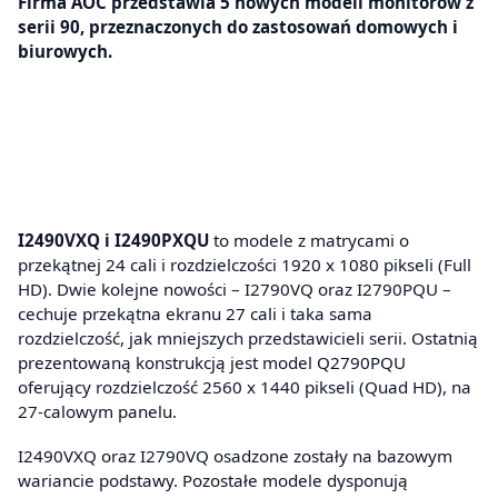
Firma AOC przedstawia 5 nowych modeli monitorów z
serii 90, przeznaczonych do zastosowań domowych i
biurowych.
I2490VXQ i I2490PXQU
to modele z matrycami o
przekątnej 24 cali i rozdzielczości 1920 x 1080 pikseli (Full
HD). Dwie kolejne nowości – I2790VQ oraz I2790PQU –
cechuje przekątna ekranu 27 cali i taka sama
rozdzielczość, jak mniejszych przedstawicieli serii. Ostatnią
prezentowaną konstrukcją jest model Q2790PQU
oferujący rozdzielczość 2560 x 1440 pikseli (Quad HD), na
27-calowym panelu.
I2490VXQ oraz I2790VQ osadzone zostały na bazowym
wariancie podstawy. Pozostałe modele dysponują