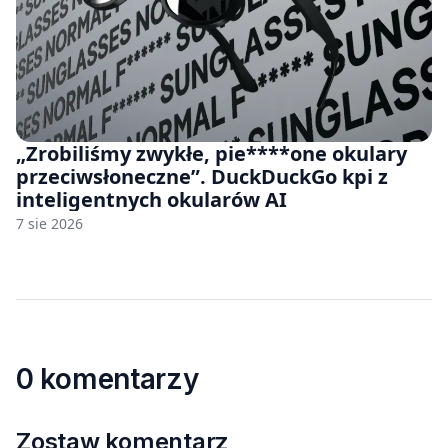
„Zrobiliśmy zwykłe, pie****one okulary
przeciwsłoneczne”. DuckDuckGo kpi z
inteligentnych okularów AI
7 sie 2026
0 komentarzy
Zostaw komentarz