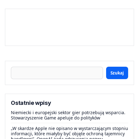
Szukaj
Ostatnie wpisy
Niemiecki i europejski sektor gier potrzebują wsparcia.
Stowarzyszenie Game apeluje do polityków
„W skardze Apple nie opisano w wystarczającym stopniu
informacji, które miałyby być objęte ochroną tajemnicy
handlowej”. OpenAI żąda odrzucenia pozwu