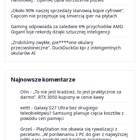
„Około 90% naszej sprzedaży stanowią kopie cyfrowe”.
Capcom nie przejmuje się śmiercią gier na płytach
Gaming odpowiada za zaledwie 6% przychodów AMD.
Gigant bije rekordy dzięki sztucznej inteligencji
„Zrobiliśmy zwykłe, pie****one okulary
przeciwsłoneczne”. DuckDuckGo kpi z inteligentnych
okularów AI
Najnowsze komentarze
Olin
-
„To nie jest kradzież, to jest praktycznie za
darmo”. RTX 3050 kupiony w cenie kawy
eettt
-
Galaxy S27 Ultra bez drugiego
teleobiektywu? Samsung planuje cięcia kosztów z
powodu cen pamięci
Grześ
-
PlayStation nie obawia się rywalizacji z
pecetami. „W porównaniu z PC do gier z najwyższej
półki nasz produkt jest bardziej przystępny