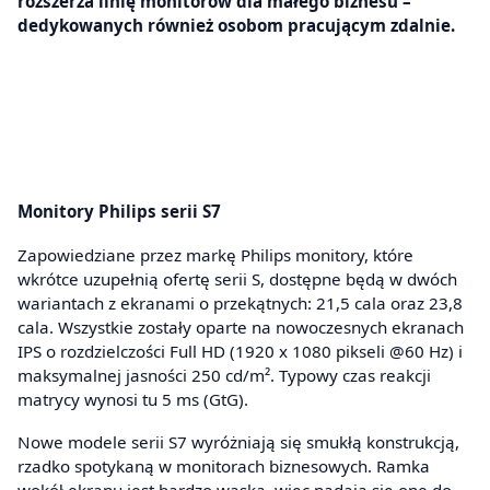
rozszerza linię monitorów dla małego biznesu –
dedykowanych również osobom pracującym zdalnie.
Monitory Philips serii S7
Zapowiedziane przez markę Philips monitory, które
wkrótce uzupełnią ofertę serii S, dostępne będą w dwóch
wariantach z ekranami o przekątnych: 21,5 cala oraz 23,8
cala. Wszystkie zostały oparte na nowoczesnych ekranach
IPS o rozdzielczości Full HD (1920 x 1080 pikseli @60 Hz) i
maksymalnej jasności 250 cd/m². Typowy czas reakcji
matrycy wynosi tu 5 ms (GtG).
Nowe modele serii S7 wyróżniają się smukłą konstrukcją,
rzadko spotykaną w monitorach biznesowych. Ramka