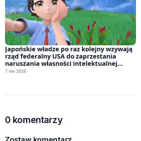
Japońskie władze po raz kolejny wzywają
rząd federalny USA do zaprzestania
naruszania własności intelektualnej
japońskich gier i anime
7 sie 2026
0 komentarzy
Zostaw komentarz