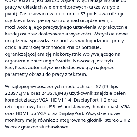
wokół ekranu jest bardzo wąska, więc nadają się one do
pracy w układach wielomonitorowych (także w trybie
pivot). Zastosowana w monitorach S7 podstawa oferuje
użytkownikowi pełną kontrolę nad urządzeniem, z
możliwością jego precyzyjnego ustawienia w praktycznie
każdej osi oraz dostosowania wysokości. Wszystkie nowe
urządzenia sprawdzą się podczas wielogodzinnej pracy
dzięki autorskiej technologii Philips SoftBlue,
ograniczającej emisję niekorzystnie wpływającego na
organizm niebieskiego światła. Nowością jest tryb
EasyRead, automatycznie dostosowujący najlepsze
parametry obrazu do pracy z tekstem.
W najlepiej wyposażonych modelach serii S7 (Philips
223S7EJMB oraz 243S7EJMB) użytkownik znajdzie pełen
komplet złączy: VGA, HDMI 1.4, DisplayPort 1.2 oraz
czteroportowy hub USB. W podstawowych natomiast: VGA
oraz HDMI lub VGA oraz DisplayPort. Wszystkie nowe
monitory mają również zintegrowane głośniki stereo 2 x 2
W oraz gniazdo słuchawkowe.