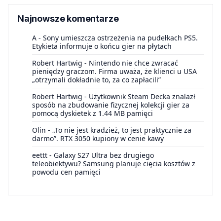
Najnowsze komentarze
A
-
Sony umieszcza ostrzeżenia na pudełkach PS5.
Etykieta informuje o końcu gier na płytach
Robert Hartwig
-
Nintendo nie chce zwracać
pieniędzy graczom. Firma uważa, że klienci u USA
„otrzymali dokładnie to, za co zapłacili”
Robert Hartwig
-
Użytkownik Steam Decka znalazł
sposób na zbudowanie fizycznej kolekcji gier za
pomocą dyskietek z 1.44 MB pamięci
Olin
-
„To nie jest kradzież, to jest praktycznie za
darmo”. RTX 3050 kupiony w cenie kawy
eettt
-
Galaxy S27 Ultra bez drugiego
teleobiektywu? Samsung planuje cięcia kosztów z
powodu cen pamięci