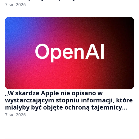
7 sie 2026
„W skardze Apple nie opisano w
wystarczającym stopniu informacji, które
miałyby być objęte ochroną tajemnicy
handlowej”. OpenAI żąda odrzucenia
7 sie 2026
pozwu