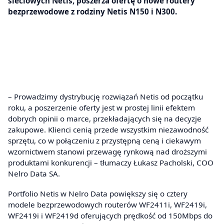
sieciowych Netis, poszerza ofertę o nowe routery
bezprzewodowe z rodziny Netis N150 i N300.
– Prowadzimy dystrybucję rozwiązań Netis od początku
roku, a poszerzenie oferty jest w prostej linii efektem
dobrych opinii o marce, przekładających się na decyzje
zakupowe. Klienci cenią przede wszystkim niezawodność
sprzętu, co w połączeniu z przystępną ceną i ciekawym
wzornictwem stanowi przewagę rynkową nad droższymi
produktami konkurencji – tłumaczy Łukasz Pacholski, COO
Nelro Data SA.
Portfolio Netis w Nelro Data powiększy się o cztery
modele bezprzewodowych routerów WF2411i, WF2419i,
WF2419i i WF2419d oferujących prędkość od 150Mbps do