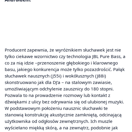
Producent zapewnia, że wyróżnikiem słuchawek jest nie
tylko ciekawe wzornictwo czy technologia JBL Pure Bass, a
co za nią idzie –przenoszenie głębokiego i klarownego
basu, jakiego konkurencja może tylko pozazdrościć. Pałąk
słuchawek nausznych (J55i) i wokółusznych (J88i)
skonstruowano jak dla DJ’a – na stalowym zawiasie,
umożliwiającym odchylenie zausznicy do 180 stopni.
Pozwala to na prowadzenie rozmowy lub kontakt z
dźwiękami z ulicy bez odrywania się od ulubionej muzyki.
W podstawowym położeniu nausznic słuchawki te
stanowią konstrukcję akustycznie zamkniętą, odcinającą
użytkownika od odgłosów zewnętrznych. Ich muszle
wyściełano miękką skórą, a na zewnątrz, podobnie jak