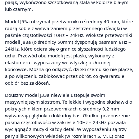
pałąk, wykończono szczotkowaną stalą w kolorze białym
lub czarnym.
Model J55a otrzymał przetworniki o średnicy 40 mm, które
radzą sobie z wytwarzaniem przestrzennego dźwięku w
paśmie częstotliwości 10Hz – 24kHz. Większe przetworniki
modeli J88a (o średnicy 50mm) dysponują pasmem 8Hz –
24kHz, które ociera się o granice słyszalności ludzkiego
ucha. Przewód obu modeli jest płaski, wykonany z
elastomeru i wyposażony we wtyczkę o złoconej
końcówce. Można go odłączyć, dzięki czemu się nie plącze,
a po włączeniu zablokować przez obrót, co gwarantuje
odbiór bez zakłóceń.
Douszny model J33a niewiele ustępuje swoim
masywniejszym siostrom. Te lekkie i wygodne słuchawki o
pokrytych niklem przetwornikach o średnicy 9,2 mm
wytwarzają głęboki i dokładny bas. Gładkie przenoszenie
pasma częstotliwości w zakresie 10Hz – 24kHz pozwala
wyciągnąć z muzyki każdy detal. W wyposażeniu są trzy
pary silikonowych wkładek (w rozmiarach S, M, L) oraz