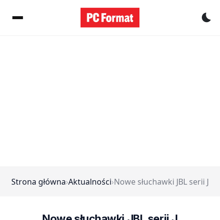
Pr
Strona główna
›
Aktualności
›
Nowe słuchawki JBL serii J
Nowe słuchawki JBL serii J