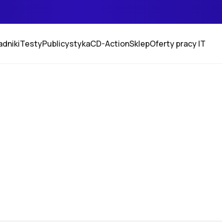
adniki
Testy
Publicystyka
CD-Action
Sklep
Oferty pracy IT