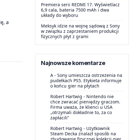
Premiera serii REDMI 17. Wyświetlacz
6,9 cala, bateria 7500 mAh i dwa
układy do wyboru
ę, a
Meksyk idzie na wojnę sądową z Sony
w związku z zaprzestaniem produkcji
fizycznych płyt z grami
Najnowsze komentarze
A
-
Sony umieszcza ostrzeżenia na
pudełkach PS5. Etykieta informuje
o końcu gier na płytach
Robert Hartwig
-
Nintendo nie
chce zwracać pieniędzy graczom.
Firma uważa, że klienci u USA
„otrzymali dokładnie to, za co
zapłacili”
Robert Hartwig
-
Użytkownik
Steam Decka znalazł sposób na
zbudowanie fizycznej kolekcji gier