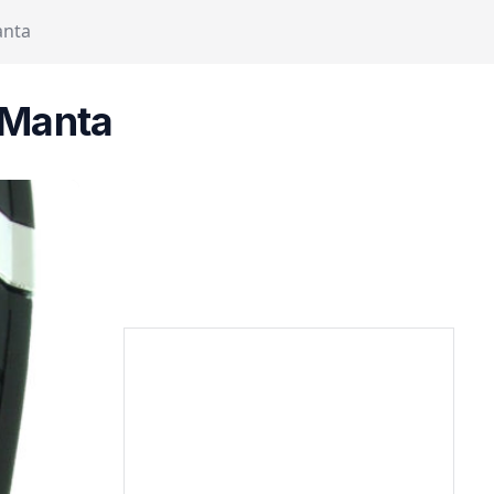
anta
 Manta