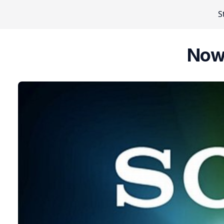
S
Now