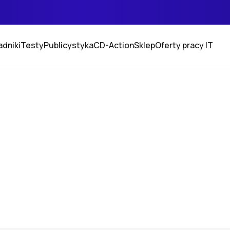
adniki
Testy
Publicystyka
CD-Action
Sklep
Oferty pracy IT