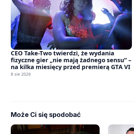
CEO Take-Two twierdzi, że wydania
fizyczne gier „nie mają żadnego sensu” –
na kilka miesięcy przed premierą GTA VI
8 sie 2026
Może Ci się spodobać