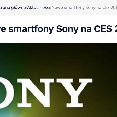
trona główna
›
Aktualności
›
Nowe smartfony Sony na CES 20
e smartfony Sony na CES 