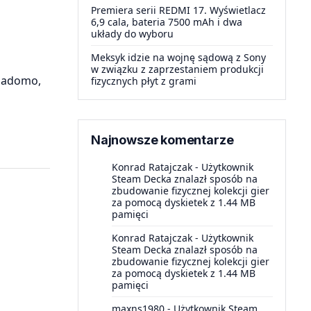
Premiera serii REDMI 17. Wyświetlacz
6,9 cala, bateria 7500 mAh i dwa
układy do wyboru
Meksyk idzie na wojnę sądową z Sony
w związku z zaprzestaniem produkcji
wiadomo,
fizycznych płyt z grami
Najnowsze komentarze
Konrad Ratajczak
-
Użytkownik
Steam Decka znalazł sposób na
zbudowanie fizycznej kolekcji gier
za pomocą dyskietek z 1.44 MB
pamięci
Konrad Ratajczak
-
Użytkownik
Steam Decka znalazł sposób na
zbudowanie fizycznej kolekcji gier
za pomocą dyskietek z 1.44 MB
pamięci
maxns1980
-
Użytkownik Steam