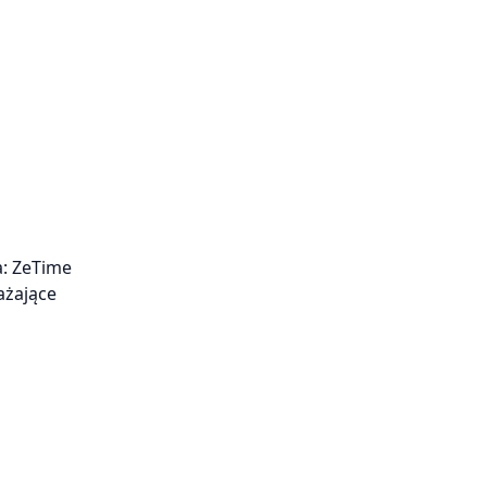
a: ZeTime
ażające