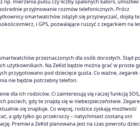
p. mierzenia pulsu czy liczby spalonych kalorii, umożliwi 
pośrednie przyjmowanie rozmów telefonicznych. Prócz
ytkownicy smartwatchów zdążyli się przyzwyczaić, dojdą t
kościomierz, i GPS, pozwalające ruszyć z zegarkiem na leś
li smartwatchów przeznaczonych dla osób dorosłych. Stąd p
ch użytkownikach. Na ZeKid będzie można grać w proste g
znych przygotowano pod dziecięce gusta. Co ważne, zegarek
nia nie będzie potrzebny telefon.
ie dla ich rodziców. Ci zainteresują się raczej funkcją SOS,
h pociech, gdy te znajdą się w niebezpieczeństwie. Zegar
tualnie się znajduje. Co więcej, rodzice zyskają możliwość
ać, a gdy tylko go przekroczy – natychmiast zostaną oni
ację. Premiera ZeKid planowana jest na czas powrotu dzie