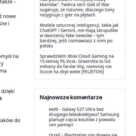
także –
klientów”. Twórca serii God of War
sugeruje, że rozumie, dlaczego Sony
rezygnuje z gier na płytach
eż nowe
ne i
Modele sztucznej inteligencji, takie jak
ChatGPT i Gemini, nie mają skrupułów
w tworzeniu fake newsów – tym
bardziej, jeśli rozmawiasz z nimi po
polsku
omysł na
Sprawdziłem Xbox Cloud Gaming na
15-letniej PS Vicie. GreenVita to list
ry
miłosny do fanów Vity, niemniej nie
 ma
liczcie na zbyt wiele [FELIETON]
 dzięki
Najnowsze komentarze
ek
eettt
-
Galaxy S27 Ultra bez
drugiego teleobiektywu? Samsung
planuje cięcia kosztów z powodu
ciaków do
cen pamięci
Grześ
-
PlayStation nie obawia się