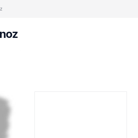
z
noz