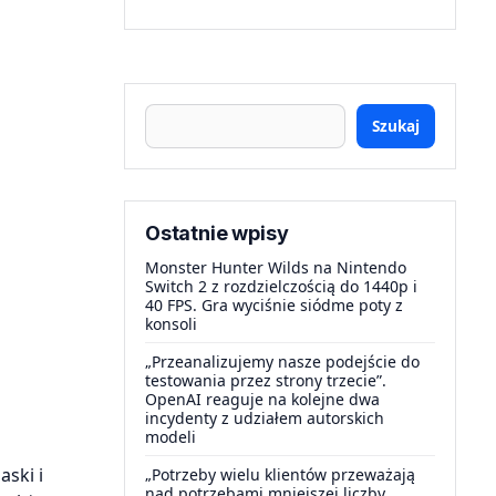
Szukaj
Ostatnie wpisy
Monster Hunter Wilds na Nintendo
Switch 2 z rozdzielczością do 1440p i
40 FPS. Gra wyciśnie siódme poty z
konsoli
„Przeanalizujemy nasze podejście do
testowania przez strony trzecie”.
OpenAI reaguje na kolejne dwa
incydenty z udziałem autorskich
modeli
ski i
„Potrzeby wielu klientów przeważają
nad potrzebami mniejszej liczby