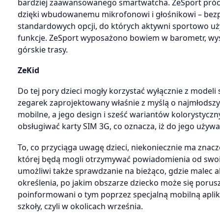
bardziej zaawansowanego smartwatcha. ZeSport prócz n
dzięki wbudowanemu mikrofonowi i głośnikowi – bez
standardowych opcji, do których aktywni sportowo uż
funkcje. ZeSport wyposażono bowiem w barometr, wyso
górskie trasy.
ZeKid
Do tej pory dzieci mogły korzystać wyłącznie z mode
zegarek zaprojektowany właśnie z myślą o najmłodszy
mobilne, a jego design i sześć wariantów kolorystyc
obsługiwać karty SIM 3G, co oznacza, iż do jego używa
To, co przyciąga uwagę dzieci, niekoniecznie ma znaczen
której będą mogli otrzymywać powiadomienia od swoic
umożliwi także sprawdzanie na bieżąco, gdzie malec ak
określenia, po jakim obszarze dziecko może się porusz
poinformowani o tym poprzez specjalną mobilną aplik
szkoły, czyli w okolicach września.