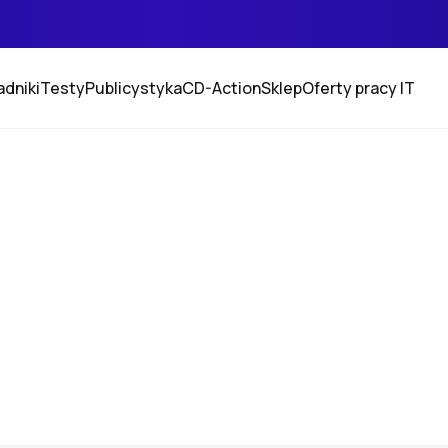
adniki
Testy
Publicystyka
CD-Action
Sklep
Oferty pracy IT