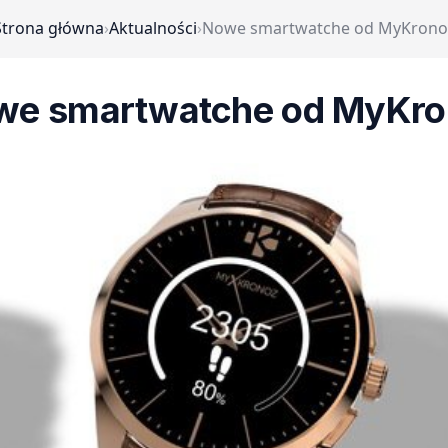
Strona główna
›
Aktualności
›
Nowe smartwatche od MyKrono
we smartwatche od MyKro