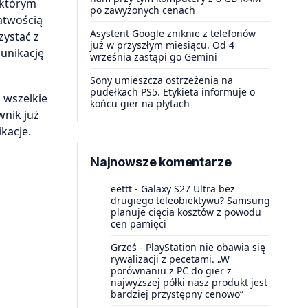
 którym
po zawyżonych cenach
atwością
Asystent Google zniknie z telefonów
zystać z
już w przyszłym miesiącu. Od 4
munikację
września zastąpi go Gemini
Sony umieszcza ostrzeżenia na
pudełkach PS5. Etykieta informuje o
 wszelkie
końcu gier na płytach
wnik już
kacje.
Najnowsze komentarze
eettt
-
Galaxy S27 Ultra bez
drugiego teleobiektywu? Samsung
planuje cięcia kosztów z powodu
cen pamięci
Grześ
-
PlayStation nie obawia się
rywalizacji z pecetami. „W
porównaniu z PC do gier z
najwyższej półki nasz produkt jest
bardziej przystępny cenowo”