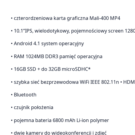
• czterordzeniowa karta graficzna Mali-400 MP4
• 10.1”IPS, wielodotykowy, pojemnościowy screen 128
• Android 4.1 system operacyjny
• RAM 1024MB DDR3 pamięć operacyjna
• 16GB SSD + do 32GB microSDHC*
• szybka sieć bezprzewodowa WiFi IEEE 802.11n • HDMI
• Bluetooth
• czujnik położenia
• pojemna bateria 6800 mAh Li-ion polymer
• dwie kamery do wideokonferencji i zdjęć