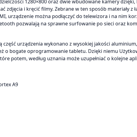
zdzielczości 1280×800 oraz dwie wbudowane kamery dzięki,
zdjęcia i kręcić filmy. Zebrane w ten sposób materiały z ł
I, urządzenie można podłączyć do telewizora i na nim kor
luetooth pozwalają na sprawne surfowanie po sieci oraz ko
ną część urządzenia wykonano z wysokiej jakości aluminium,
eż o bogate oprogramowanie tabletu. Dzięki niemu Użytko
które potem, według uznania może uzupełniać o kolejne apli
ortex A9