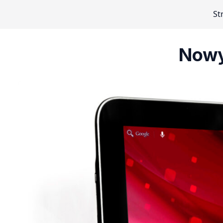
St
Nowy