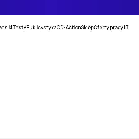
adniki
Testy
Publicystyka
CD-Action
Sklep
Oferty pracy IT