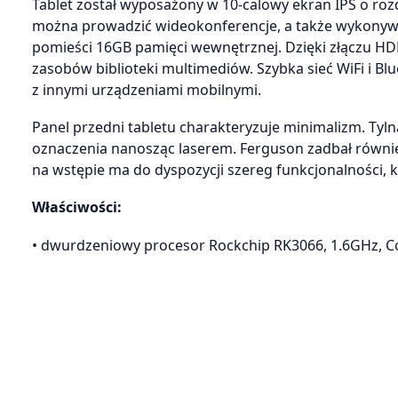
Tablet został wyposażony w 10-calowy ekran IPS o ro
można prowadzić wideokonferencje, a także wykonywać 
pomieści 16GB pamięci wewnętrznej. Dzięki złączu HDM
zasobów biblioteki multimediów. Szybka sieć WiFi i B
z innymi urządzeniami mobilnymi.
Panel przedni tabletu charakteryzuje minimalizm. Tyl
oznaczenia nanosząc laserem. Ferguson zadbał równi
na wstępie ma do dyspozycji szereg funkcjonalności, 
Właściwości:
• dwurdzeniowy procesor Rockchip RK3066, 1.6GHz, C