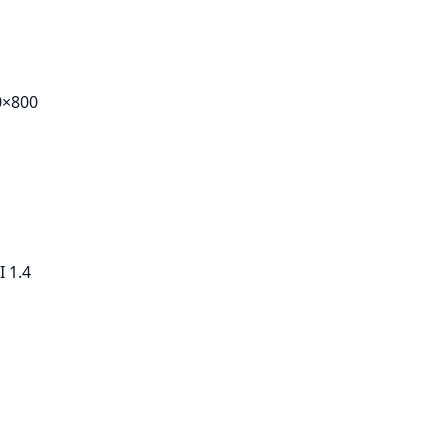
0×800
 1.4