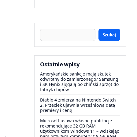
Szukaj
Ostatnie wpisy
Amerykańskie sankcje mają skutek
odwrotny do zamierzonego? Samsung
i SK Hynix sięgają po chiński sprzęt do
fabryk chipów
Diablo 4 zmierza na Nintendo Switch
2. Przeciek ujawnia wrześniową datę
premiery i cenę
Microsoft usuwa własne publikacje
rekomendujące 32 GB RAM
użytkownikom Windows 11 – wciskając
nam przy tym komputery z 8 GB RAM