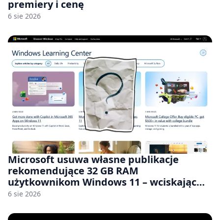
premiery i cenę
6 sie 2026
Microsoft usuwa własne publikacje
rekomendujące 32 GB RAM
użytkownikom Windows 11 – wciskając
nam przy tym komputery z 8 GB RAM po
6 sie 2026
zawyżonych cenach