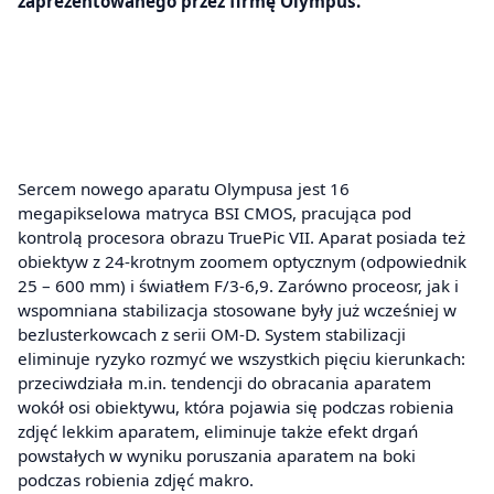
zaprezentowanego przez firmę Olympus.
Sercem nowego aparatu Olympusa jest 16
megapikselowa matryca BSI CMOS, pracująca pod
kontrolą procesora obrazu TruePic VII. Aparat posiada też
obiektyw z 24-krotnym zoomem optycznym (odpowiednik
25 – 600 mm) i światłem F/3-6,9. Zarówno proceosr, jak i
wspomniana stabilizacja stosowane były już wcześniej w
bezlusterkowcach z serii OM-D. System stabilizacji
eliminuje ryzyko rozmyć we wszystkich pięciu kierunkach:
przeciwdziała m.in. tendencji do obracania aparatem
wokół osi obiektywu, która pojawia się podczas robienia
zdjęć lekkim aparatem, eliminuje także efekt drgań
powstałych w wyniku poruszania aparatem na boki
podczas robienia zdjęć makro.