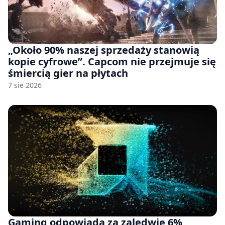
„Około 90% naszej sprzedaży stanowią
kopie cyfrowe”. Capcom nie przejmuje się
śmiercią gier na płytach
7 sie 2026
Gaming odpowiada za zaledwie 6%