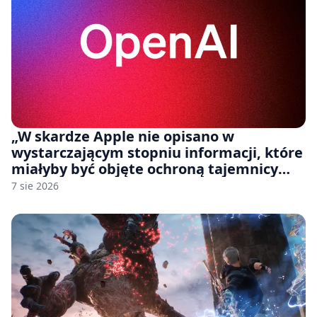
„W skardze Apple nie opisano w
wystarczającym stopniu informacji, które
miałyby być objęte ochroną tajemnicy
handlowej”. OpenAI żąda odrzucenia
7 sie 2026
pozwu