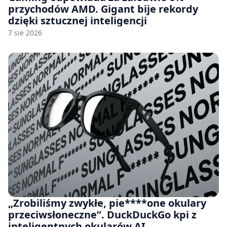
przychodów AMD. Gigant bije rekordy
dzięki sztucznej inteligencji
7 sie 2026
„Zrobiliśmy zwykłe, pie****one okulary
przeciwsłoneczne”. DuckDuckGo kpi z
inteligentnych okularów AI