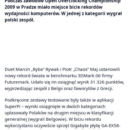
Podczas zawodów Open Overclocking Championship
2009 w Pradze miało miejsce bicie rekordów
wydajności komputerów. W jednej z kategorii wygrał
polski zespół.
Duet Marcin „Ryba” Rywak i Piotr „Chaos” Maj ustanowili
nowy rekord świata w benchmarku 3DMark 06 firmy
Futuremark. Udało się im osiągnąć wynik 31 326 punktów,
wyprzedzając zespół z Belgii oraz faworytów z Grecji.
Podkręcone zestawy testowane były także w aplikacji
SuperPi – wyniki osiągnięte w dwóch kategoriach
uplasowały Polaków na drugim miejscu w klasyfikacji
generalnej (wygrali Belgowie). W biciu rekordu
wykorzystano oczywiście sprzęt Gigabyte płytę GA-EX58-