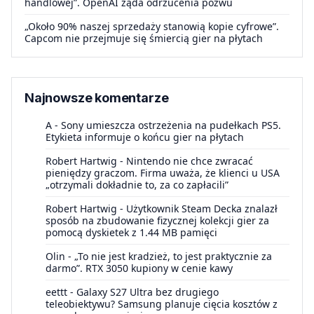
handlowej”. OpenAI żąda odrzucenia pozwu
„Około 90% naszej sprzedaży stanowią kopie cyfrowe”.
Capcom nie przejmuje się śmiercią gier na płytach
Najnowsze komentarze
A
-
Sony umieszcza ostrzeżenia na pudełkach PS5.
Etykieta informuje o końcu gier na płytach
Robert Hartwig
-
Nintendo nie chce zwracać
pieniędzy graczom. Firma uważa, że klienci u USA
„otrzymali dokładnie to, za co zapłacili”
Robert Hartwig
-
Użytkownik Steam Decka znalazł
sposób na zbudowanie fizycznej kolekcji gier za
pomocą dyskietek z 1.44 MB pamięci
Olin
-
„To nie jest kradzież, to jest praktycznie za
darmo”. RTX 3050 kupiony w cenie kawy
eettt
-
Galaxy S27 Ultra bez drugiego
teleobiektywu? Samsung planuje cięcia kosztów z