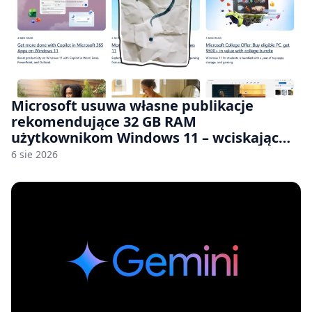
Microsoft usuwa własne publikacje
rekomendujące 32 GB RAM
użytkownikom Windows 11 – wciskając
nam przy tym komputery z 8 GB RAM po
6 sie 2026
zawyżonych cenach