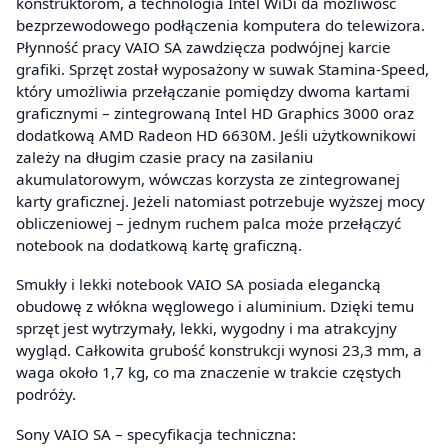
konstruktorom, a technologia Intel WiDi da możliwość
bezprzewodowego podłączenia komputera do telewizora.
Płynność pracy VAIO SA zawdzięcza podwójnej karcie
grafiki. Sprzęt został wyposażony w suwak Stamina-Speed,
który umożliwia przełączanie pomiędzy dwoma kartami
graficznymi – zintegrowaną Intel HD Graphics 3000 oraz
dodatkową AMD Radeon HD 6630M. Jeśli użytkownikowi
zależy na długim czasie pracy na zasilaniu
akumulatorowym, wówczas korzysta ze zintegrowanej
karty graficznej. Jeżeli natomiast potrzebuje wyższej mocy
obliczeniowej – jednym ruchem palca może przełączyć
notebook na dodatkową kartę graficzną.
Smukły i lekki notebook VAIO SA posiada elegancką
obudowę z włókna węglowego i aluminium. Dzięki temu
sprzęt jest wytrzymały, lekki, wygodny i ma atrakcyjny
wygląd. Całkowita grubość konstrukcji wynosi 23,3 mm, a
waga około 1,7 kg, co ma znaczenie w trakcie częstych
podróży.
Sony VAIO SA – specyfikacja techniczna: