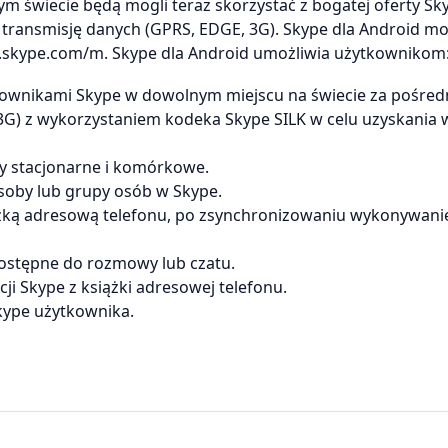
łym świecie będą mogli teraz skorzystać z bogatej oferty Sk
ą transmisję danych (GPRS, EDGE, 3G). Skype dla Android m
.skype.com/m. Skype dla Android umożliwia użytkownikom
wnikami Skype w dowolnym miejscu na świecie za pośre
 3G) z wykorzystaniem kodeka Skype SILK w celu uzyskania 
y stacjonarne i komórkowe.
soby lub grupy osób w Skype.
ążką adresową telefonu, po zsynchronizowaniu wykonywan
dostępne do rozmowy lub czatu.
i Skype z książki adresowej telefonu.
kype użytkownika.