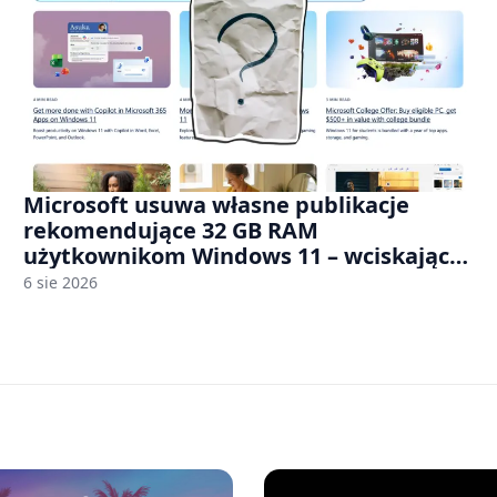
Microsoft usuwa własne publikacje
rekomendujące 32 GB RAM
użytkownikom Windows 11 – wciskając
nam przy tym komputery z 8 GB RAM po
6 sie 2026
zawyżonych cenach