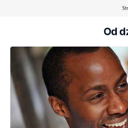
St
Od d