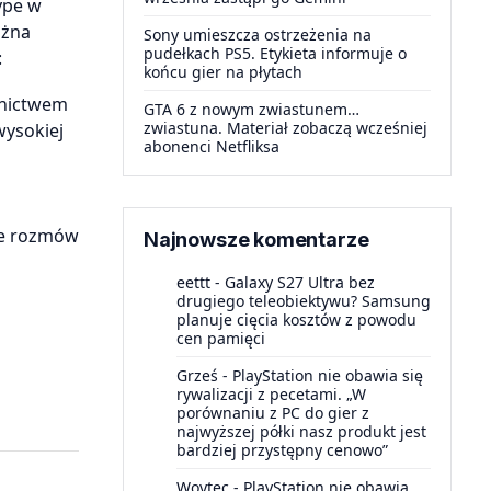
ype w
ożna
Sony umieszcza ostrzeżenia na
pudełkach PS5. Etykieta informuje o
:
końcu gier na płytach
dnictwem
GTA 6 z nowym zwiastunem…
zwiastuna. Materiał zobaczą wcześniej
wysokiej
abonenci Netfliksa
ie rozmów
Najnowsze komentarze
eettt
-
Galaxy S27 Ultra bez
drugiego teleobiektywu? Samsung
planuje cięcia kosztów z powodu
cen pamięci
Grześ
-
PlayStation nie obawia się
rywalizacji z pecetami. „W
porównaniu z PC do gier z
najwyższej półki nasz produkt jest
bardziej przystępny cenowo”
Woytec
-
PlayStation nie obawia