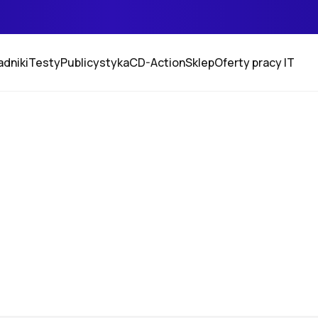
adniki
Testy
Publicystyka
CD-Action
Sklep
Oferty pracy IT