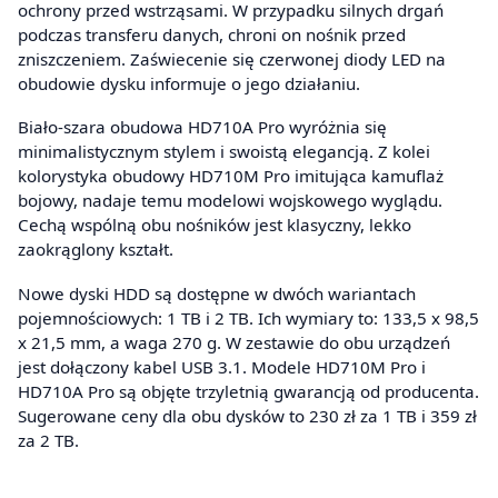
ochrony przed wstrząsami. W przypadku silnych drgań
podczas transferu danych, chroni on nośnik przed
zniszczeniem. Zaświecenie się czerwonej diody LED na
obudowie dysku informuje o jego działaniu.
Biało-szara obudowa HD710A Pro wyróżnia się
minimalistycznym stylem i swoistą elegancją. Z kolei
kolorystyka obudowy HD710M Pro imitująca kamuflaż
bojowy, nadaje temu modelowi wojskowego wyglądu.
Cechą wspólną obu nośników jest klasyczny, lekko
zaokrąglony kształt.
Nowe dyski HDD są dostępne w dwóch wariantach
pojemnościowych: 1 TB i 2 TB. Ich wymiary to: 133,5 x 98,5
x 21,5 mm, a waga 270 g. W zestawie do obu urządzeń
jest dołączony kabel USB 3.1. Modele HD710M Pro i
HD710A Pro są objęte trzyletnią gwarancją od producenta.
Sugerowane ceny dla obu dysków to 230 zł za 1 TB i 359 zł
za 2 TB.