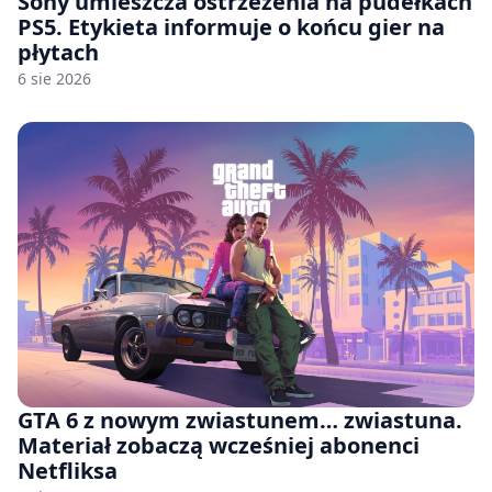
Sony umieszcza ostrzeżenia na pudełkach
PS5. Etykieta informuje o końcu gier na
płytach
6 sie 2026
GTA 6 z nowym zwiastunem… zwiastuna.
Materiał zobaczą wcześniej abonenci
Netfliksa