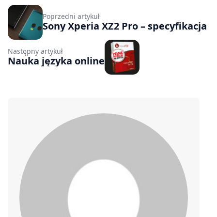
Poprzedni artykuł
Sony Xperia XZ2 Pro – specyfikacja
Następny artykuł
Nauka języka online