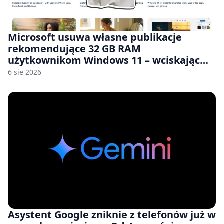
Microsoft usuwa własne publikacje
rekomendujące 32 GB RAM
użytkownikom Windows 11 – wciskając
nam przy tym komputery z 8 GB RAM po
6 sie 2026
zawyżonych cenach
Asystent Google zniknie z telefonów już w