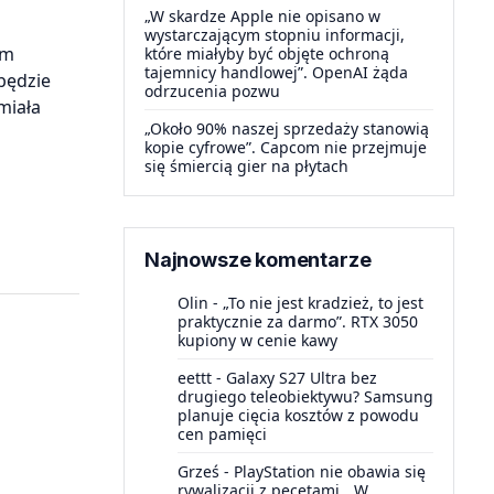
„W skardze Apple nie opisano w
wystarczającym stopniu informacji,
em
które miałyby być objęte ochroną
tajemnicy handlowej”. OpenAI żąda
 będzie
odrzucenia pozwu
miała
„Około 90% naszej sprzedaży stanowią
kopie cyfrowe”. Capcom nie przejmuje
się śmiercią gier na płytach
Najnowsze komentarze
Olin
-
„To nie jest kradzież, to jest
praktycznie za darmo”. RTX 3050
kupiony w cenie kawy
eettt
-
Galaxy S27 Ultra bez
drugiego teleobiektywu? Samsung
planuje cięcia kosztów z powodu
cen pamięci
Grześ
-
PlayStation nie obawia się
rywalizacji z pecetami. „W