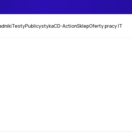
adniki
Testy
Publicystyka
CD-Action
Sklep
Oferty pracy IT