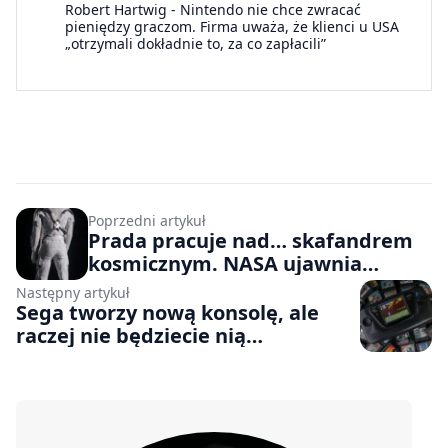
Robert Hartwig
-
Nintendo nie chce zwracać
pieniędzy graczom. Firma uważa, że klienci u USA
„otrzymali dokładnie to, za co zapłacili”
Poprzedni artykuł
Prada pracuje nad… skafandrem
kosmicznym. NASA ujawnia
kolejne szczegóły techniczne misji
Następny artykuł
Artemis IV
Sega tworzy nową konsolę, ale
raczej nie będziecie nią
zachwyceni