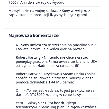
7500 mAh i dwa układy do wyboru
Meksyk idzie na wojnę sądową z Sony w związku z
zaprzestaniem produkcji fizycznych płyt z grami
Najnowsze komentarze
A
-
Sony umieszcza ostrzeżenia na pudełkach PS5.
Etykieta informuje o końcu gier na płytach
Robert Hartwig
-
Nintendo nie chce zwracać
pieniędzy graczom. Firma uważa, że klienci u USA
„otrzymali dokładnie to, za co zapłacili”
Robert Hartwig
-
Użytkownik Steam Decka znalazł
sposób na zbudowanie fizycznej kolekcji gier za
pomocą dyskietek z 1.44 MB pamięci
Olin
-
„To nie jest kradzież, to jest praktycznie za
darmo”. RTX 3050 kupiony w cenie kawy
eettt
-
Galaxy S27 Ultra bez drugiego
teleobiektywu? Samsung planuje cięcia kosztów z