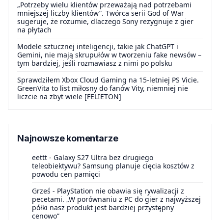
„Potrzeby wielu klientów przeważają nad potrzebami
mniejszej liczby klientów”. Twórca serii God of War
sugeruje, że rozumie, dlaczego Sony rezygnuje z gier
na płytach
Modele sztucznej inteligencji, takie jak ChatGPT i
Gemini, nie mają skrupułów w tworzeniu fake newsów –
tym bardziej, jeśli rozmawiasz z nimi po polsku
Sprawdziłem Xbox Cloud Gaming na 15-letniej PS Vicie.
GreenVita to list miłosny do fanów Vity, niemniej nie
liczcie na zbyt wiele [FELIETON]
Najnowsze komentarze
eettt
-
Galaxy S27 Ultra bez drugiego
teleobiektywu? Samsung planuje cięcia kosztów z
powodu cen pamięci
Grześ
-
PlayStation nie obawia się rywalizacji z
pecetami. „W porównaniu z PC do gier z najwyższej
półki nasz produkt jest bardziej przystępny
cenowo”