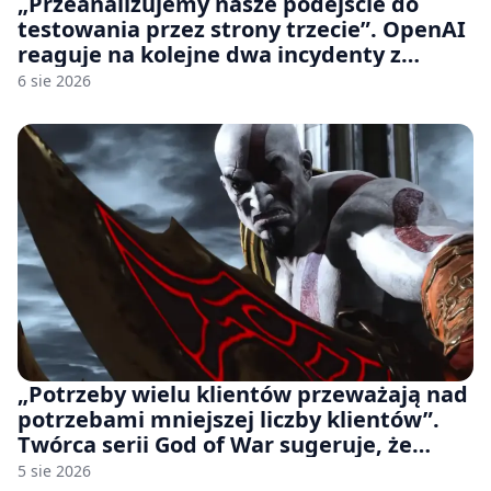
„Przeanalizujemy nasze podejście do
testowania przez strony trzecie”. OpenAI
reaguje na kolejne dwa incydenty z
udziałem autorskich modeli
6 sie 2026
„Potrzeby wielu klientów przeważają nad
potrzebami mniejszej liczby klientów”.
Twórca serii God of War sugeruje, że
rozumie, dlaczego Sony rezygnuje z gier
5 sie 2026