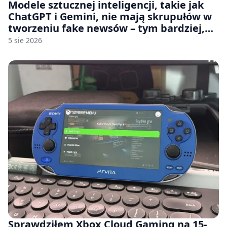
Modele sztucznej inteligencji, takie jak
ChatGPT i Gemini, nie mają skrupułów w
tworzeniu fake newsów – tym bardziej,
jeśli rozmawiasz z nimi po polsku
5 sie 2026
Sprawdziłem Xbox Cloud Gaming na 15-