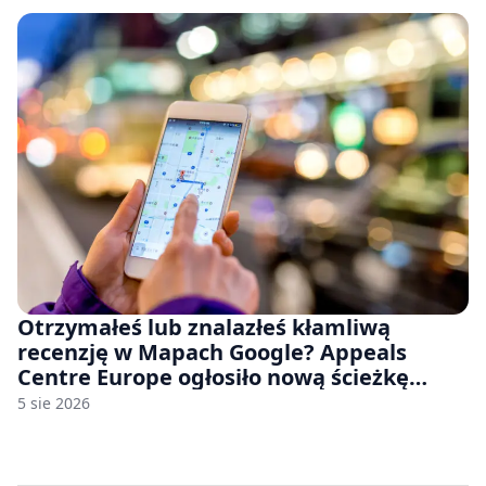
Otrzymałeś lub znalazłeś kłamliwą
recenzję w Mapach Google? Appeals
Centre Europe ogłosiło nową ścieżkę
odwoławczą dla firm i konsumentów
5 sie 2026