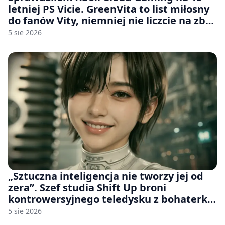
letniej PS Vicie. GreenVita to list miłosny
do fanów Vity, niemniej nie liczcie na zbyt
wiele [FELIETON]
5 sie 2026
„Sztuczna inteligencja nie tworzy jej od
zera”. Szef studia Shift Up broni
kontrowersyjnego teledysku z bohaterką
Stellar Blade: Blood Rain
5 sie 2026