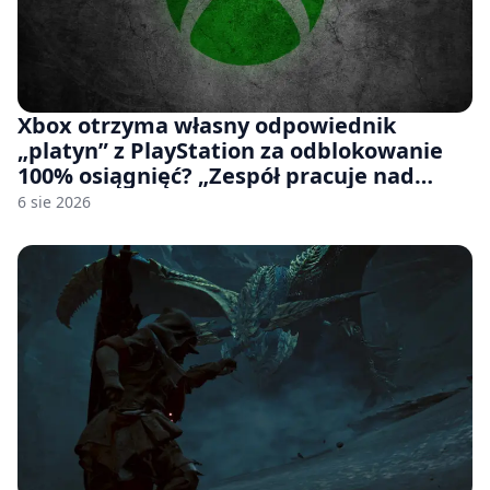
Xbox otrzyma własny odpowiednik
„platyn” z PlayStation za odblokowanie
100% osiągnięć? „Zespół pracuje nad
czymś, co ma się pojawić jeszcze w tym
6 sie 2026
roku”