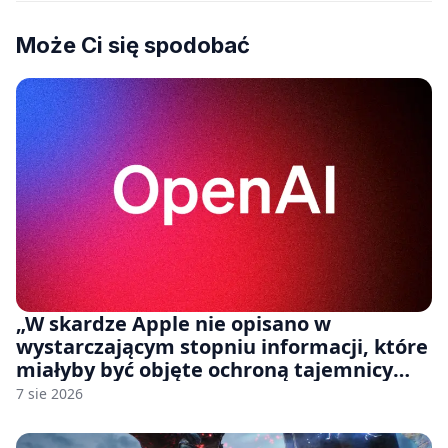
Może Ci się spodobać
„W skardze Apple nie opisano w
wystarczającym stopniu informacji, które
miałyby być objęte ochroną tajemnicy
handlowej”. OpenAI żąda odrzucenia
7 sie 2026
pozwu