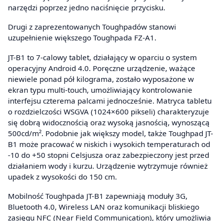
narzędzi poprzez jedno naciśnięcie przycisku.
Drugi z zaprezentowanych Toughpadów stanowi
uzupełnienie większego Toughpada FZ-A1.
JT-B1 to 7-calowy tablet, działający w oparciu o system
operacyjny Android 4.0. Poręczne urządzenie, ważące
niewiele ponad pół kilograma, zostało wyposażone w
ekran typu multi-touch, umożliwiający kontrolowanie
interfejsu czterema palcami jednocześnie. Matryca tabletu
o rozdzielczości WSGVA (1024×600 pikseli) charakteryzuje
się dobrą widocznością oraz wysoką jasnością, wynoszącą
500cd/m². Podobnie jak większy model, także Toughpad JT-
B1 może pracować w niskich i wysokich temperaturach od
-10 do +50 stopni Celsjusza oraz zabezpieczony jest przed
działaniem wody i kurzu. Urządzenie wytrzymuje również
upadek z wysokości do 150 cm.
Mobilność Toughpada JT-B1 zapewniają moduły 3G,
Bluetooth 4.0, Wireless LAN oraz komunikacji bliskiego
zasięgu NFC (Near Field Communication), który umożliwia