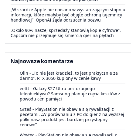
„W skardze Apple nie opisano w wystarczającym stopniu
informacji, które miałyby być objęte ochroną tajemnicy
handlowej”. OpenAI żąda odrzucenia pozwu
„Około 90% naszej sprzedaży stanowią kopie cyfrowe”.
Capcom nie przejmuje się śmiercią gier na płytach
Najnowsze komentarze
Olin
-
„To nie jest kradzież, to jest praktycznie za
darmo”. RTX 3050 kupiony w cenie kawy
eettt
-
Galaxy S27 Ultra bez drugiego
teleobiektywu? Samsung planuje cięcia kosztów z
powodu cen pamięci
Grześ
-
PlayStation nie obawia się rywalizacji z
pecetami. „W porównaniu z PC do gier z najwyższej
półki nasz produkt jest bardziej przystępny
cenowo”
Woytec
-
PlayStation nie obawia się rywalizacji z