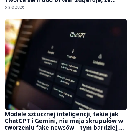
rozumie, dlaczego Sony rezygnuje z gier
5 sie 2026
na płytach
Modele sztucznej inteligencji, takie jak
ChatGPT i Gemini, nie mają skrupułów w
tworzeniu fake newsów – tym bardziej,