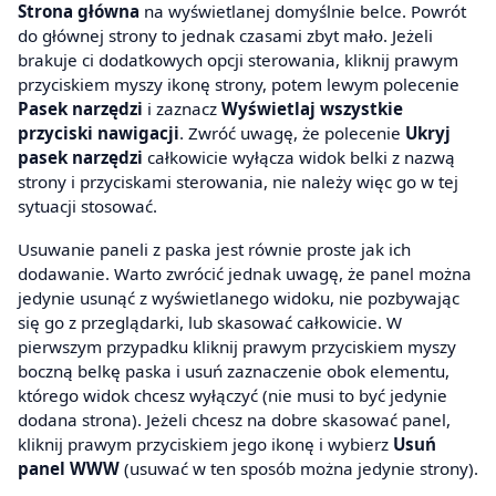
Strona główna
na wyświetlanej domyślnie belce. Powrót
do głównej strony to jednak czasami zbyt mało. Jeżeli
brakuje ci dodatkowych opcji sterowania, kliknij prawym
przyciskiem myszy ikonę strony, potem lewym polecenie
Pasek narzędzi
i zaznacz
Wyświetlaj wszystkie
przyciski nawigacji
. Zwróć uwagę, że polecenie
Ukryj
pasek narzędzi
całkowicie wyłącza widok belki z nazwą
strony i przyciskami sterowania, nie należy więc go w tej
sytuacji stosować.
Usuwanie paneli z paska jest równie proste jak ich
dodawanie. Warto zwrócić jednak uwagę, że panel można
jedynie usunąć z wyświetlanego widoku, nie pozbywając
się go z przeglądarki, lub skasować całkowicie. W
pierwszym przypadku kliknij prawym przyciskiem myszy
boczną belkę paska i usuń zaznaczenie obok elementu,
którego widok chcesz wyłączyć (nie musi to być jedynie
dodana strona). Jeżeli chcesz na dobre skasować panel,
kliknij prawym przyciskiem jego ikonę i wybierz
Usuń
panel WWW
(usuwać w ten sposób można jedynie strony).