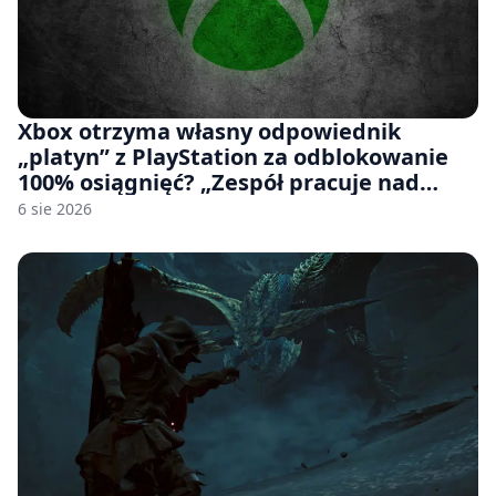
Xbox otrzyma własny odpowiednik
„platyn” z PlayStation za odblokowanie
100% osiągnięć? „Zespół pracuje nad
czymś, co ma się pojawić jeszcze w tym
6 sie 2026
roku”