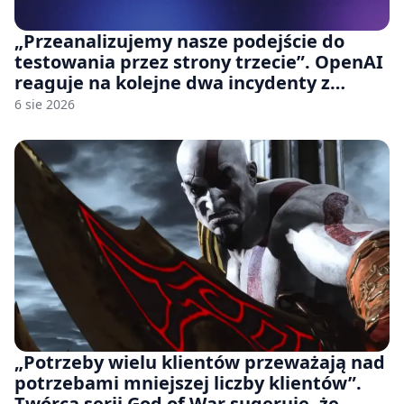
„Przeanalizujemy nasze podejście do
testowania przez strony trzecie”. OpenAI
reaguje na kolejne dwa incydenty z
udziałem autorskich modeli
6 sie 2026
„Potrzeby wielu klientów przeważają nad
potrzebami mniejszej liczby klientów”.
Twórca serii God of War sugeruje, że