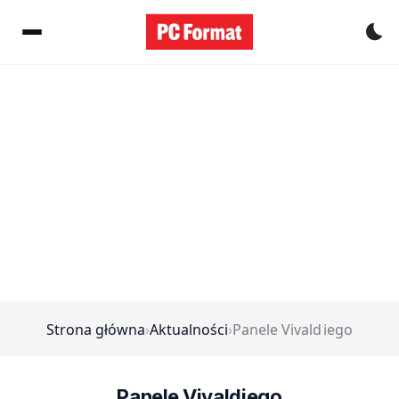
Pr
Strona główna
›
Aktualności
›
Panele Vivald iego
Panele Vivald iego