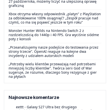
27 października, możemy liczyć na ulepszoną oprawę
graficzną
Xbox otrzyma własny odpowiednik „platyn” z PlayStation
za odblokowanie 100% osiągnięć? „Zespół pracuje nad
czymś, co ma się pojawić jeszcze w tym roku”
Monster Hunter Wilds na Nintendo Switch 2 z
rozdzielczością do 1440p i 40 FPS. Gra wyciśnie siódme
poty z konsoli
„Przeanalizujemy nasze podejście do testowania przez
strony trzecie”. OpenAI reaguje na kolejne dwa
incydenty z udziałem autorskich modeli
„Potrzeby wielu klientów przeważają nad potrzebami
mniejszej liczby klientów”. Twórca serii God of War
sugeruje, że rozumie, dlaczego Sony rezygnuje z gier
na płytach
Najnowsze komentarze
eettt
-
Galaxy S27 Ultra bez drugiego