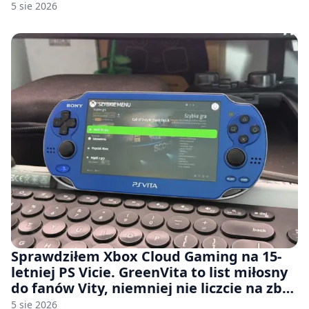
jeśli rozmawiasz z nimi po polsku
5 sie 2026
Sprawdziłem Xbox Cloud Gaming na 15-
letniej PS Vicie. GreenVita to list miłosny
do fanów Vity, niemniej nie liczcie na zbyt
wiele [FELIETON]
5 sie 2026