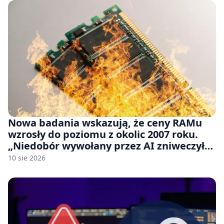
Nowa badania wskazują, że ceny RAMu
wzrosły do poziomu z okolic 2007 roku.
„Niedobór wywołany przez AI zniweczył
20 lat postępów w ciągu zaledwie kilku
10 sie 2026
miesięcy.”