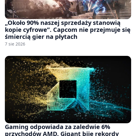
„Około 90% naszej sprzedaży stanowią
kopie cyfrowe”. Capcom nie przejmuje się
śmiercią gier na płytach
7 sie 2026
Gaming odpowiada za zaledwie 6%
przychodów AMD. Gigant bije rekordy