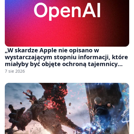
„W skardze Apple nie opisano w
wystarczającym stopniu informacji, które
miałyby być objęte ochroną tajemnicy
handlowej”. OpenAI żąda odrzucenia
7 sie 2026
pozwu