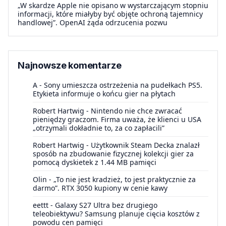
„W skardze Apple nie opisano w wystarczającym stopniu
informacji, które miałyby być objęte ochroną tajemnicy
handlowej”. OpenAI żąda odrzucenia pozwu
Najnowsze komentarze
A
-
Sony umieszcza ostrzeżenia na pudełkach PS5.
Etykieta informuje o końcu gier na płytach
Robert Hartwig
-
Nintendo nie chce zwracać
pieniędzy graczom. Firma uważa, że klienci u USA
„otrzymali dokładnie to, za co zapłacili”
Robert Hartwig
-
Użytkownik Steam Decka znalazł
sposób na zbudowanie fizycznej kolekcji gier za
pomocą dyskietek z 1.44 MB pamięci
Olin
-
„To nie jest kradzież, to jest praktycznie za
darmo”. RTX 3050 kupiony w cenie kawy
eettt
-
Galaxy S27 Ultra bez drugiego
teleobiektywu? Samsung planuje cięcia kosztów z
powodu cen pamięci