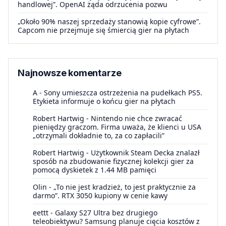
handlowej”. OpenAI żąda odrzucenia pozwu
„Około 90% naszej sprzedaży stanowią kopie cyfrowe”.
Capcom nie przejmuje się śmiercią gier na płytach
Najnowsze komentarze
A
-
Sony umieszcza ostrzeżenia na pudełkach PS5.
Etykieta informuje o końcu gier na płytach
Robert Hartwig
-
Nintendo nie chce zwracać
pieniędzy graczom. Firma uważa, że klienci u USA
„otrzymali dokładnie to, za co zapłacili”
Robert Hartwig
-
Użytkownik Steam Decka znalazł
sposób na zbudowanie fizycznej kolekcji gier za
pomocą dyskietek z 1.44 MB pamięci
Olin
-
„To nie jest kradzież, to jest praktycznie za
darmo”. RTX 3050 kupiony w cenie kawy
eettt
-
Galaxy S27 Ultra bez drugiego
teleobiektywu? Samsung planuje cięcia kosztów z