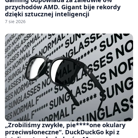
przychodów AMD. Gigant bije rekordy
dzięki sztucznej inteligencji
7 sie 2026
„Zrobiliśmy zwykłe, pie****one okulary
przeciwsłoneczne”. DuckDuckGo kpi z