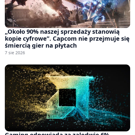
„Około 90% naszej sprzedaży stanowią
kopie cyfrowe”. Capcom nie przejmuje się
śmiercią gier na płytach
7 sie 2026
Gaming odpowiada za zaledwie 6%