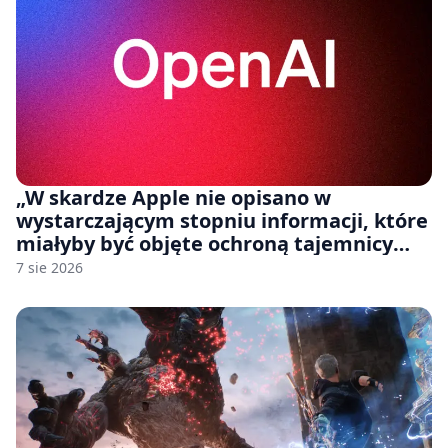
„W skardze Apple nie opisano w
wystarczającym stopniu informacji, które
miałyby być objęte ochroną tajemnicy
handlowej”. OpenAI żąda odrzucenia
7 sie 2026
pozwu