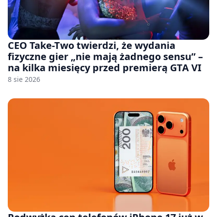
CEO Take-Two twierdzi, że wydania
fizyczne gier „nie mają żadnego sensu” –
na kilka miesięcy przed premierą GTA VI
8 sie 2026