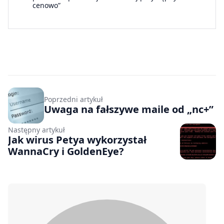
cenowo”
Poprzedni artykuł
Uwaga na fałszywe maile od „nc+”
Następny artykuł
Jak wirus Petya wykorzystał
WannaCry i GoldenEye?