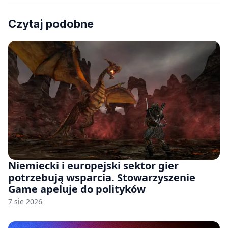
Czytaj podobne
Niemiecki i europejski sektor gier
potrzebują wsparcia. Stowarzyszenie
Game apeluje do polityków
7 sie 2026