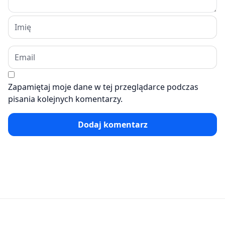
Zapamiętaj moje dane w tej przeglądarce podczas
pisania kolejnych komentarzy.
Dodaj komentarz