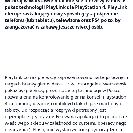
Wczoraj w Warszawie miał miejsce pierwszy w Polsce
pokaz technologii PlayLink dla PlayStation 4. PlayLink
oferuje zaskakujący nowy sposób gry – połączenie
telefonu (lub tabletu), telewizora oraz PS4 po to, by
zaangażować w zabawę jeszcze więcej osób.
PlayLink po raz pierwszy zaprezentowano na tegorocznych
targach branży gier wideo – E3 w Los Angeles. Warszawski
pokaz był pierwszą prezentację tej technologii w Polsce.
Pozwala ona na kontrolowanie gier na konsoli PlayStation
4 za pomocą urządzeń mobilnych takich jak smartfony i
tablety. Do rozpoczęcia rozgrywki potrzebny jest
egzemplarz gry oraz dedykowana aplikacja (do pobrania z
właściwego sklepu w zależności od systemu operacyjnego
urządzenia ). Następnie wystarczy podłączyć urządzenia