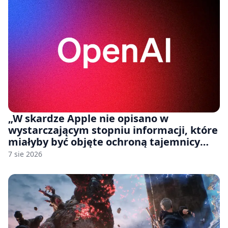
„W skardze Apple nie opisano w
wystarczającym stopniu informacji, które
miałyby być objęte ochroną tajemnicy
handlowej”. OpenAI żąda odrzucenia
7 sie 2026
pozwu