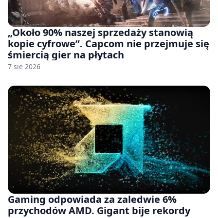
„Około 90% naszej sprzedaży stanowią
kopie cyfrowe”. Capcom nie przejmuje się
śmiercią gier na płytach
7 sie 2026
Gaming odpowiada za zaledwie 6%
przychodów AMD. Gigant bije rekordy