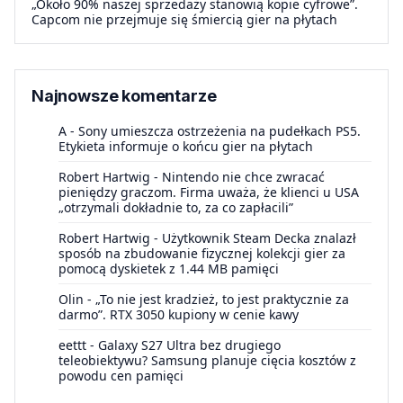
„Około 90% naszej sprzedaży stanowią kopie cyfrowe”.
Capcom nie przejmuje się śmiercią gier na płytach
Najnowsze komentarze
A
-
Sony umieszcza ostrzeżenia na pudełkach PS5.
Etykieta informuje o końcu gier na płytach
Robert Hartwig
-
Nintendo nie chce zwracać
pieniędzy graczom. Firma uważa, że klienci u USA
„otrzymali dokładnie to, za co zapłacili”
Robert Hartwig
-
Użytkownik Steam Decka znalazł
sposób na zbudowanie fizycznej kolekcji gier za
pomocą dyskietek z 1.44 MB pamięci
Olin
-
„To nie jest kradzież, to jest praktycznie za
darmo”. RTX 3050 kupiony w cenie kawy
eettt
-
Galaxy S27 Ultra bez drugiego
teleobiektywu? Samsung planuje cięcia kosztów z
powodu cen pamięci