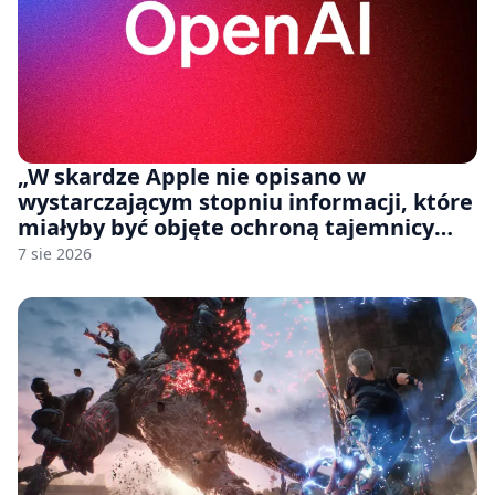
„W skardze Apple nie opisano w
wystarczającym stopniu informacji, które
miałyby być objęte ochroną tajemnicy
handlowej”. OpenAI żąda odrzucenia
7 sie 2026
pozwu