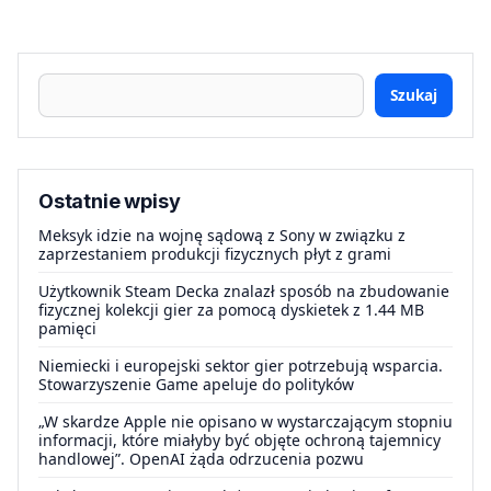
Szukaj
Ostatnie wpisy
Meksyk idzie na wojnę sądową z Sony w związku z
zaprzestaniem produkcji fizycznych płyt z grami
Użytkownik Steam Decka znalazł sposób na zbudowanie
fizycznej kolekcji gier za pomocą dyskietek z 1.44 MB
pamięci
Niemiecki i europejski sektor gier potrzebują wsparcia.
Stowarzyszenie Game apeluje do polityków
„W skardze Apple nie opisano w wystarczającym stopniu
informacji, które miałyby być objęte ochroną tajemnicy
handlowej”. OpenAI żąda odrzucenia pozwu