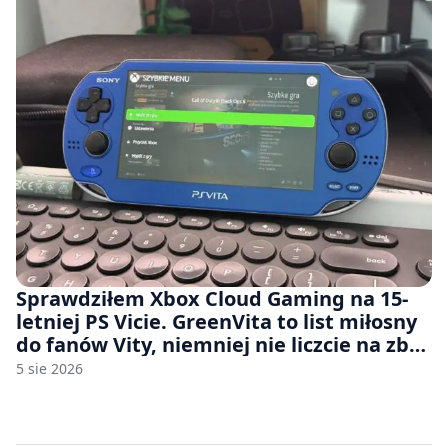
Sprawdziłem Xbox Cloud Gaming na 15-
letniej PS Vicie. GreenVita to list miłosny
do fanów Vity, niemniej nie liczcie na zbyt
wiele [FELIETON]
5 sie 2026