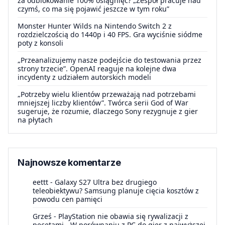
za odblokowanie 100% osiągnięć? „Zespół pracuje nad
czymś, co ma się pojawić jeszcze w tym roku”
Monster Hunter Wilds na Nintendo Switch 2 z
rozdzielczością do 1440p i 40 FPS. Gra wyciśnie siódme
poty z konsoli
„Przeanalizujemy nasze podejście do testowania przez
strony trzecie”. OpenAI reaguje na kolejne dwa
incydenty z udziałem autorskich modeli
„Potrzeby wielu klientów przeważają nad potrzebami
mniejszej liczby klientów”. Twórca serii God of War
sugeruje, że rozumie, dlaczego Sony rezygnuje z gier
na płytach
Najnowsze komentarze
eettt
-
Galaxy S27 Ultra bez drugiego
teleobiektywu? Samsung planuje cięcia kosztów z
powodu cen pamięci
Grześ
-
PlayStation nie obawia się rywalizacji z
pecetami. „W porównaniu z PC do gier z najwyższej