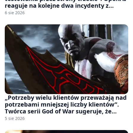
reaguje na kolejne dwa incydenty z
udziałem autorskich modeli
6 sie 2026
„Potrzeby wielu klientów przeważają nad
potrzebami mniejszej liczby klientów”.
Twórca serii God of War sugeruje, że
rozumie, dlaczego Sony rezygnuje z gier
5 sie 2026
na płytach