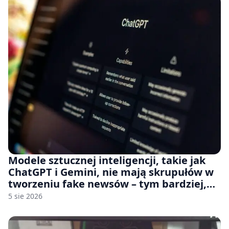
Modele sztucznej inteligencji, takie jak
ChatGPT i Gemini, nie mają skrupułów w
tworzeniu fake newsów – tym bardziej,
jeśli rozmawiasz z nimi po polsku
5 sie 2026