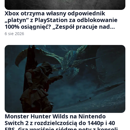
Xbox otrzyma własny odpowiednik
„platyn” z PlayStation za odblokowanie
100% osiągnięć? „Zespół pracuje nad
czymś, co ma się pojawić jeszcze w tym
6 sie 2026
roku”
Monster Hunter Wilds na Nintendo
Switch 2 z rozdzielczością do 1440p i 40
FPS. Gra wyciśnie siódme poty z konsoli