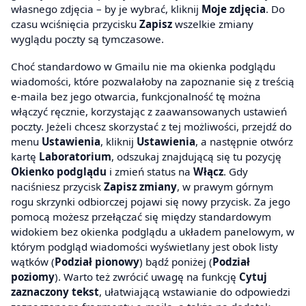
własnego zdjęcia – by je wybrać, kliknij
Moje zdjęcia
. Do
czasu wciśnięcia przycisku
Zapisz
wszelkie zmiany
wyglądu poczty są tymczasowe.
Choć standardowo w Gmailu nie ma okienka podglądu
wiadomości, które pozwalałoby na zapoznanie się z treścią
e-maila bez jego otwarcia, funkcjonalność tę można
włączyć ręcznie, korzystając z zaawansowanych ustawień
poczty. Jeżeli chcesz skorzystać z tej możliwości, przejdź do
menu
Ustawienia
, kliknij
Ustawienia
, a następnie otwórz
kartę
Laboratorium
, odszukaj znajdującą się tu pozycję
Okienko podglądu
i zmień status na
Włącz
. Gdy
naciśniesz przycisk
Zapisz zmiany
, w prawym górnym
rogu skrzynki odbiorczej pojawi się nowy przycisk. Za jego
pomocą możesz przełączać się między standardowym
widokiem bez okienka podglądu a układem panelowym, w
którym podgląd wiadomości wyświetlany jest obok listy
wątków (
Podział pionowy
) bądź poniżej (
Podział
poziomy
). Warto też zwrócić uwagę na funkcję
Cytuj
zaznaczony tekst
, ułatwiającą wstawianie do odpowiedzi