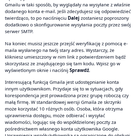
Gmailu w taki sposób, by wyglądały na wysyłane z właśnie
dodanego konta e-mail. Jeśli zdecydujesz się odpowiedzieć
twierdząco, to po naciśnięciu
Dalej
zostaniesz poproszony
dodatkowo o skonfigurowanie wysyłania poczty przez swój
serwer SMTP.
Na koniec musisz jeszcze przejść weryfikację z pomocą e-
maila wysłanego na twój stary adres. Wystarczy, że
klikniesz umieszczony w nim link z potwierdzeniem bądź
skorzystasz ze znajdującego się tam kodu. Wpisz go w
wyświetlonym oknie i naciśnij
Sprawdź
.
Interesującą funkcją Gmaila jest udostępnianie konta
innym użytkownikom. Przydaje się to w sytuacjach, gdy
korespondencja jest prowadzona przez grupę roboczą czy
małą firmę. W standardowej wersji Gmaila ze skrzynki
może korzystać 10 różnych osób. Osoba, która otrzyma
uprawnienia dostępu, może odbierać i wysyłać
wiadomości, logując się do współdzielonej poczty za
pośrednictwem własnego konta użytkownika Google.
Uprawnienia współużytkownika są ograniczone do obsługi