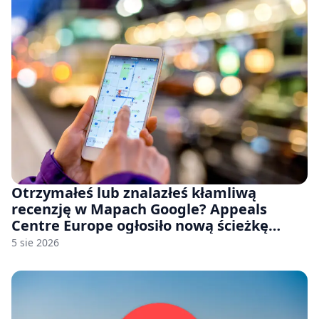
Otrzymałeś lub znalazłeś kłamliwą
recenzję w Mapach Google? Appeals
Centre Europe ogłosiło nową ścieżkę
odwoławczą dla firm i konsumentów
5 sie 2026