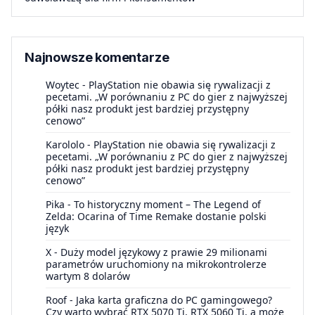
Najnowsze komentarze
Woytec
-
PlayStation nie obawia się rywalizacji z
pecetami. „W porównaniu z PC do gier z najwyższej
półki nasz produkt jest bardziej przystępny
cenowo”
Karololo
-
PlayStation nie obawia się rywalizacji z
pecetami. „W porównaniu z PC do gier z najwyższej
półki nasz produkt jest bardziej przystępny
cenowo”
Pika
-
To historyczny moment – The Legend of
Zelda: Ocarina of Time Remake dostanie polski
język
X
-
Duży model językowy z prawie 29 milionami
parametrów uruchomiony na mikrokontrolerze
wartym 8 dolarów
Roof
-
Jaka karta graficzna do PC gamingowego?
Czy warto wybrać RTX 5070 Ti, RTX 5060 Ti, a może