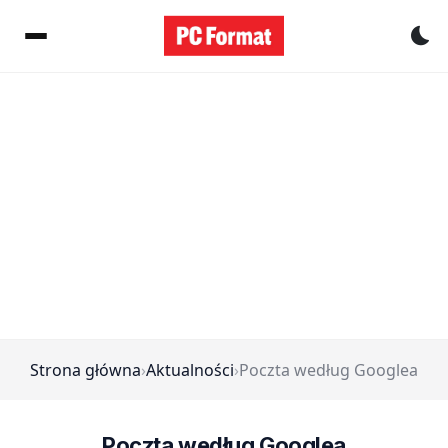
Pr
Strona główna
›
Aktualności
›
Poczta według Googlea
Poczta według Googlea