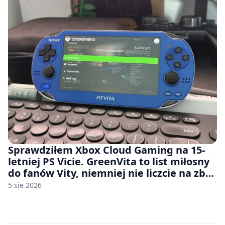
Sprawdziłem Xbox Cloud Gaming na 15-
letniej PS Vicie. GreenVita to list miłosny
do fanów Vity, niemniej nie liczcie na zbyt
wiele [FELIETON]
5 sie 2026