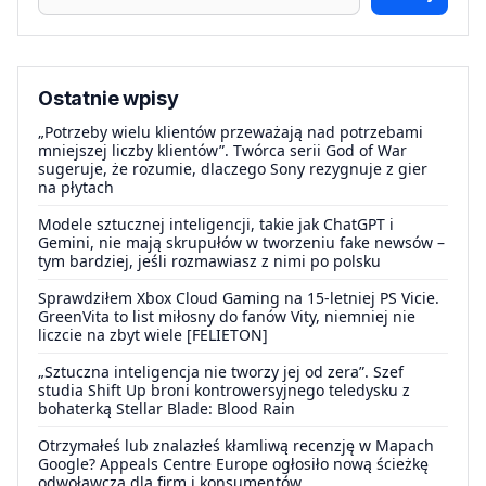
Ostatnie wpisy
„Potrzeby wielu klientów przeważają nad potrzebami
mniejszej liczby klientów”. Twórca serii God of War
sugeruje, że rozumie, dlaczego Sony rezygnuje z gier
na płytach
Modele sztucznej inteligencji, takie jak ChatGPT i
Gemini, nie mają skrupułów w tworzeniu fake newsów –
tym bardziej, jeśli rozmawiasz z nimi po polsku
Sprawdziłem Xbox Cloud Gaming na 15-letniej PS Vicie.
GreenVita to list miłosny do fanów Vity, niemniej nie
liczcie na zbyt wiele [FELIETON]
„Sztuczna inteligencja nie tworzy jej od zera”. Szef
studia Shift Up broni kontrowersyjnego teledysku z
bohaterką Stellar Blade: Blood Rain
Otrzymałeś lub znalazłeś kłamliwą recenzję w Mapach
Google? Appeals Centre Europe ogłosiło nową ścieżkę
odwoławczą dla firm i konsumentów