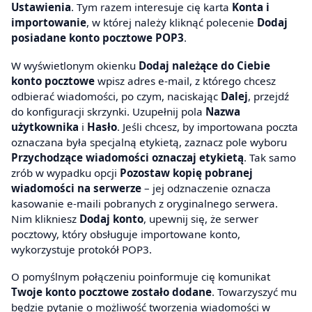
Ustawienia
. Tym razem interesuje cię karta
Konta i
importowanie
, w której należy kliknąć polecenie
Dodaj
posiadane konto pocztowe POP3
.
W wyświetlonym okienku
Dodaj należące do Ciebie
konto pocztowe
wpisz adres e-mail, z którego chcesz
odbierać wiadomości, po czym, naciskając
Dalej
, przejdź
do konfiguracji skrzynki. Uzupełnij pola
Nazwa
użytkownika
i
Hasło
. Jeśli chcesz, by importowana poczta
oznaczana była specjalną etykietą, zaznacz pole wyboru
Przychodzące wiadomości oznaczaj etykietą
. Tak samo
zrób w wypadku opcji
Pozostaw kopię pobranej
wiadomości na serwerze
– jej odznaczenie oznacza
kasowanie e-maili pobranych z oryginalnego serwera.
Nim klikniesz
Dodaj konto
, upewnij się, że serwer
pocztowy, który obsługuje importowane konto,
wykorzystuje protokół POP3.
O pomyślnym połączeniu poinformuje cię komunikat
Twoje konto pocztowe zostało dodane
. Towarzyszyć mu
będzie pytanie o możliwość tworzenia wiadomości w