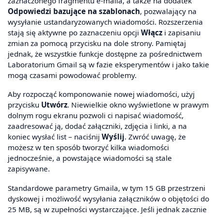
zaznaczonego fragmentu e-maila, a także na dodatek
Odpowiedzi bazujące na szablonach
, pozwalający na
wysyłanie ustandaryzowanych wiadomości. Rozszerzenia
stają się aktywne po zaznaczeniu opcji
Włącz
i zapisaniu
zmian za pomocą przycisku na dole strony. Pamiętaj
jednak, że wszystkie funkcje dostępne za pośrednictwem
Laboratorium Gmail są w fazie eksperymentów i jako takie
mogą czasami powodować problemy.
Aby rozpocząć komponowanie nowej wiadomości, użyj
przycisku
Utwórz
. Niewielkie okno wyświetlone w prawym
dolnym rogu ekranu pozwoli ci napisać wiadomość,
zaadresować ją, dodać załączniki, zdjęcia i linki, a na
koniec wysłać list – naciśnij
Wyślij
. Zwróć uwagę, że
możesz w ten sposób tworzyć kilka wiadomości
jednocześnie, a powstające wiadomości są stale
zapisywane.
Standardowe parametry Gmaila, w tym 15 GB przestrzeni
dyskowej i możliwość wysyłania załączników o objętości do
25 MB, są w zupełności wystarczające. Jeśli jednak zacznie