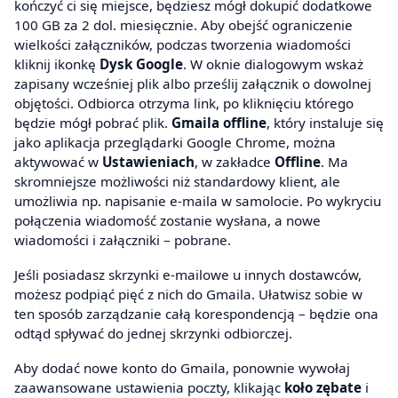
kończyć ci się miejsce, będziesz mógł dokupić dodatkowe
100 GB za 2 dol. miesięcznie. Aby obejść ograniczenie
wielkości załączników, podczas tworzenia wiadomości
kliknij ikonkę
Dysk Google
. W oknie dialogowym wskaż
zapisany wcześniej plik albo prześlij załącznik o dowolnej
objętości. Odbiorca otrzyma link, po kliknięciu którego
będzie mógł pobrać plik.
Gmaila offline
, który instaluje się
jako aplikacja przeglądarki Google Chrome, można
aktywować w
Ustawieniach
, w zakładce
Offline
. Ma
skromniejsze możliwości niż standardowy klient, ale
umożliwia np. napisanie e-maila w samolocie. Po wykryciu
połączenia wiadomość zostanie wysłana, a nowe
wiadomości i załączniki – pobrane.
Jeśli posiadasz skrzynki e-mailowe u innych dostawców,
możesz podpiąć pięć z nich do Gmaila. Ułatwisz sobie w
ten sposób zarządzanie całą korespondencją – będzie ona
odtąd spływać do jednej skrzynki odbiorczej.
Aby dodać nowe konto do Gmaila, ponownie wywołaj
zaawansowane ustawienia poczty, klikając
koło zębate
i