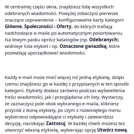
W centralnej części okna, znajdziesz listę wszystkich
odebranych wiadomości. Powyżej zobaczysz pierwsze
znaczące usprawnienie – konfigurowalne karty kategorii
Główne
,
Społeczności
i
Oferty
, do których trafiają
nadchodzące e-maile po automatycznym posortowaniu.
Na lewym pasku oprócz katalogów (np.
Odebranych
)
widnieje lista etykiet i np.
Oznaczone gwiazdką
, które
pozwalają uporządkować wiadomości.
Każdy e-mail może mieć więcej niż jedną etykietę, dzięki
czemu znajdziesz go w każdej z przypisanych w ten sposób
kategorii. Etykiety dodasz zarówno podczas wyświetlenia
treści wiadomości, jak i przeglądania ich listy. Wystarczy,
że zaznaczysz pole obok wybranego e-maila, klikniesz
przycisk z ikoną etykiety, po czym z rozwiniętego menu
wybierzesz odpowiadające ci etykiety i zatwierdzisz
decyzję, naciskając
Zastosuj
. W każdej chwili możesz też
utworzyć własną etykietę, wybierając opcję
Utwórz nową
.