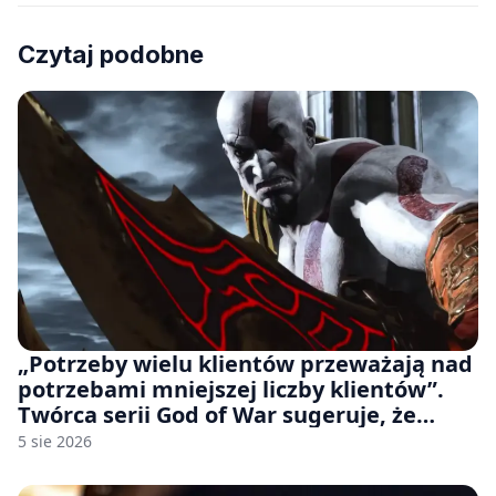
Czytaj podobne
„Potrzeby wielu klientów przeważają nad
potrzebami mniejszej liczby klientów”.
Twórca serii God of War sugeruje, że
rozumie, dlaczego Sony rezygnuje z gier
5 sie 2026
na płytach