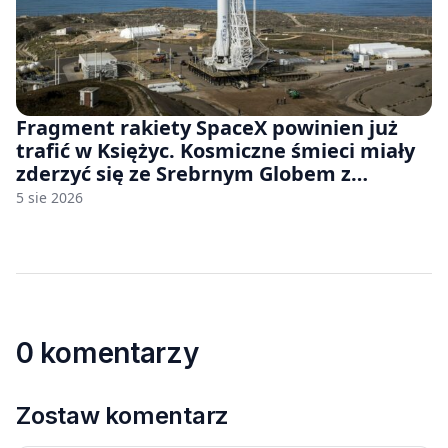
Fragment rakiety SpaceX powinien już
trafić w Księżyc. Kosmiczne śmieci miały
zderzyć się ze Srebrnym Globem z
prędkością 8690 km/h
5 sie 2026
0 komentarzy
Zostaw komentarz