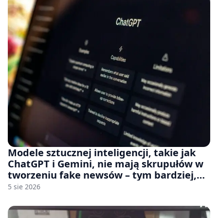
Modele sztucznej inteligencji, takie jak
ChatGPT i Gemini, nie mają skrupułów w
tworzeniu fake newsów – tym bardziej,
jeśli rozmawiasz z nimi po polsku
5 sie 2026