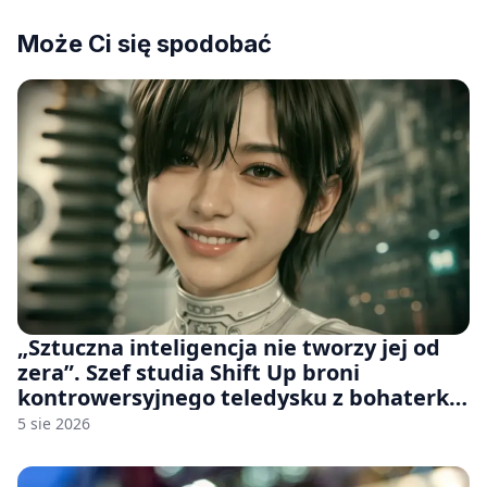
Może Ci się spodobać
„Sztuczna inteligencja nie tworzy jej od
zera”. Szef studia Shift Up broni
kontrowersyjnego teledysku z bohaterką
Stellar Blade: Blood Rain
5 sie 2026