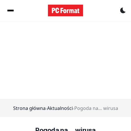
Pr
Strona główna
›
Aktualności
›
Pogoda na… wirusa
Pogoda na… wirusa