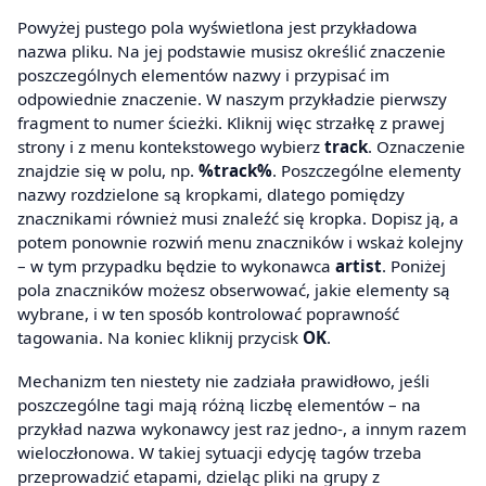
Powyżej pustego pola wyświetlona jest przykładowa
nazwa pliku. Na jej podstawie musisz określić znaczenie
poszczególnych elementów nazwy i przypisać im
odpowiednie znaczenie. W naszym przykładzie pierwszy
fragment to numer ścieżki. Kliknij więc strzałkę z prawej
strony i z menu kontekstowego wybierz
track
. Oznaczenie
znajdzie się w polu, np.
%track%
. Poszczególne elementy
nazwy rozdzielone są kropkami, dlatego pomiędzy
znacznikami również musi znaleźć się kropka. Dopisz ją, a
potem ponownie rozwiń menu znaczników i wskaż kolejny
– w tym przypadku będzie to wykonawca
artist
. Poniżej
pola znaczników możesz obserwować, jakie elementy są
wybrane, i w ten sposób kontrolować poprawność
tagowania. Na koniec kliknij przycisk
OK
.
Mechanizm ten niestety nie zadziała prawidłowo, jeśli
poszczególne tagi mają różną liczbę elementów – na
przykład nazwa wykonawcy jest raz jedno-, a innym razem
wieloczłonowa. W takiej sytuacji edycję tagów trzeba
przeprowadzić etapami, dzieląc pliki na grupy z