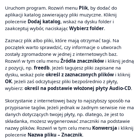
Uruchom program. Rozwiń menu
Plik
, by dodać do
aplikacji katalog zawierający pliki muzyczne. Kliknij
polecenie
Dodaj katalog
, wskaż na dysku folder i
zaakceptuj wybór, naciskając
Wybierz folder
.
Zaznacz plik albo pliki, które mają otrzymać tagi. Na
początek warto sprawdzić, czy informacje o utworach
zostały zgromadzone w jednej z internetowych baz.
Rozwiń w tym celu menu
Źródła znaczników
i kliknij jedną
z pozycji, np.
freedb
. Jeżeli tagujesz pliki zapisane na
dysku, wskaż pole
określ z zaznaczonych plików
i kliknij
OK
. Jeżeli zaś odczytujesz pliki bezpośrednio z płyty,
wybierz:
określ na podstawie włożonej płyty Audio-CD
.
Skorzystanie z internetowej bazy to najszybszy sposób na
przypisanie tagów. Jeżeli jednak w żadnym serwisie nie ma
danych dotyczących twojej płyty, np. dlatego, że jest to
składanka, możesz wygenerować znaczniki na podstawie
nazwy plików. Rozwiń w tym celu menu
Konwersja
i kliknij
polecenie
Nazwa pliku – Znacznik
.