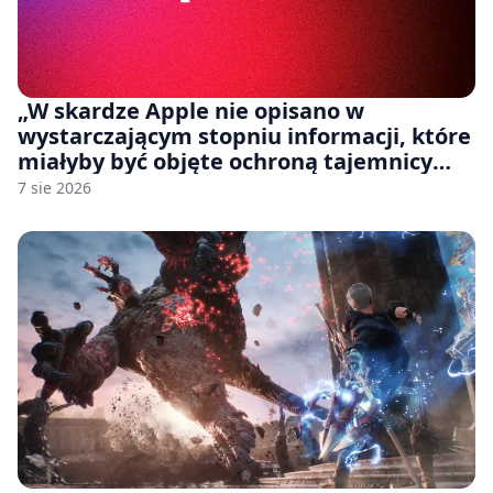
„W skardze Apple nie opisano w
wystarczającym stopniu informacji, które
miałyby być objęte ochroną tajemnicy
handlowej”. OpenAI żąda odrzucenia
7 sie 2026
pozwu