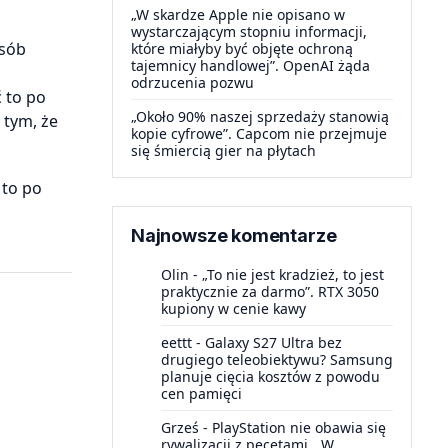
„W skardze Apple nie opisano w
wystarczającym stopniu informacji,
osób
które miałyby być objęte ochroną
tajemnicy handlowej”. OpenAI żąda
odrzucenia pozwu
 to po
„Około 90% naszej sprzedaży stanowią
 tym, że
kopie cyfrowe”. Capcom nie przejmuje
się śmiercią gier na płytach
 to po
Najnowsze komentarze
Olin
-
„To nie jest kradzież, to jest
praktycznie za darmo”. RTX 3050
kupiony w cenie kawy
eettt
-
Galaxy S27 Ultra bez
drugiego teleobiektywu? Samsung
planuje cięcia kosztów z powodu
cen pamięci
Grześ
-
PlayStation nie obawia się
rywalizacji z pecetami. „W