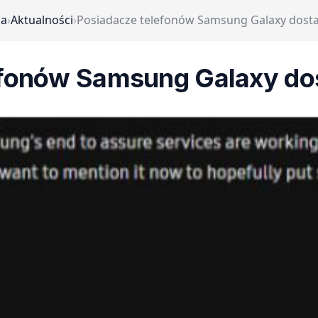
na
›
Aktualności
›
Posiadacze telefonów Samsung Galaxy dostali
fonów Samsung Galaxy dost