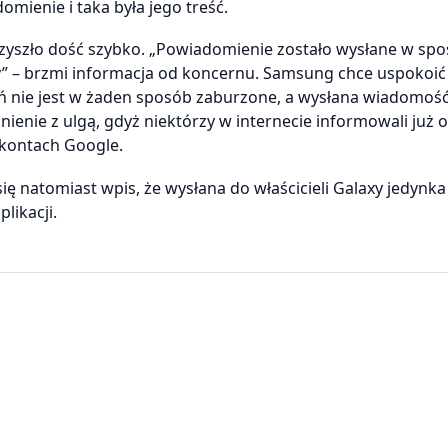
mienie i taka była jego treść.
rzyszło dość szybko. „Powiadomienie zostało wysłane w sp
y” – brzmi informacja od koncernu. Samsung chce uspokoić
ń nie jest w żaden sposób zaburzone, a wysłana wiadomość
ienie z ulgą, gdyż niektórzy w internecie informowali już o
w kontach Google.
ę natomiast wpis, że wysłana do właścicieli Galaxy jedynka
likacji.