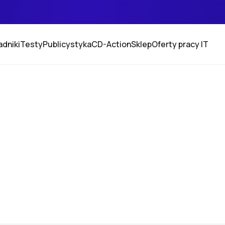
adniki
Testy
Publicystyka
CD-Action
Sklep
Oferty pracy IT