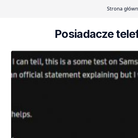
Strona głów
Posiadacze tele