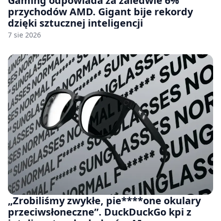
Gaming odpowiada za zaledwie 6%
przychodów AMD. Gigant bije rekordy
dzięki sztucznej inteligencji
7 sie 2026
„Zrobiliśmy zwykłe, pie****one okulary
przeciwsłoneczne”. DuckDuckGo kpi z