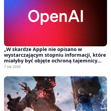
„W skardze Apple nie opisano w
wystarczającym stopniu informacji, które
miałyby być objęte ochroną tajemnicy
handlowej”. OpenAI żąda odrzucenia
7 sie 2026
pozwu