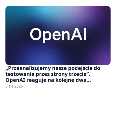
„Przeanalizujemy nasze podejście do
testowania przez strony trzecie”.
OpenAI reaguje na kolejne dwa
incydenty z udziałem autorskich modeli
6 sie 2026