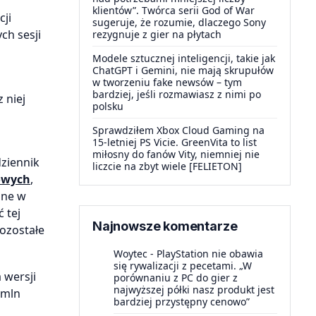
klientów”. Twórca serii God of War
cji
sugeruje, że rozumie, dlaczego Sony
ch sesji
rezygnuje z gier na płytach
Modele sztucznej inteligencji, takie jak
ChatGPT i Gemini, nie mają skrupułów
w tworzeniu fake newsów – tym
bardziej, jeśli rozmawiasz z nimi po
 niej
polsku
Sprawdziłem Xbox Cloud Gaming na
15-letniej PS Vicie. GreenVita to list
miłosny do fanów Vity, niemniej nie
ziennik
liczcie na zbyt wiele [FELIETON]
owych
,
ane w
 tej
Najnowsze komentarze
pozostałe
Woytec
-
PlayStation nie obawia
się rywalizacji z pecetami. „W
 wersji
porównaniu z PC do gier z
najwyższej półki nasz produkt jest
 mln
bardziej przystępny cenowo”