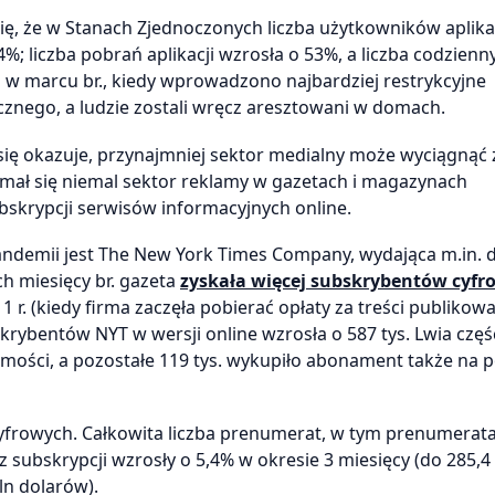
ię, że w Stanach Zjednoczonych liczba użytkowników aplika
 liczba pobrań aplikacji wzrosła o 53%, a liczba codzienny
w marcu br., kiedy wprowadzono najbardziej restrykcyjne
nego, a ludzie zostali wręcz aresztowani w domach.
 się okazuje, przynajmniej sektor medialny może wyciągnąć z
amał się niemal sektor reklamy w gazetach i magazynach
bskrypcji serwisów informacyjnych online.
demii jest The New York Times Company, wydająca m.in. d
h miesięcy br. gazeta
zyskała więcej subskrybentów cyfr
 r. (kiedy firma zaczęła pobierać opłaty za treści publikow
krybentów NYT w wersji online wzrosła o 587 tys. Lwia część
domości, a pozostałe 119 tys. wykupiło abonament także na 
frowych. Całkowita liczba prenumerat, w tym prenumerata
 subskrypcji wzrosły o 5,4% w okresie 3 miesięcy (do 285,4
ln dolarów).