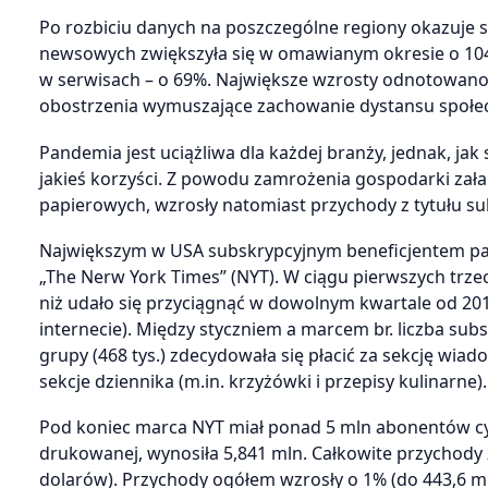
Po rozbiciu danych na poszczególne regiony okazuje s
newsowych zwiększyła się w omawianym okresie o 104%;
w serwisach – o 69%. Największe wzrosty odnotowano 
obostrzenia wymuszające zachowanie dystansu społecz
Pandemia jest uciążliwa dla każdej branży, jednak, jak
jakieś korzyści. Z powodu zamrożenia gospodarki zał
papierowych, wzrosły natomiast przychody z tytułu su
Największym w USA subskrypcyjnym beneficjentem pan
„The Nerw York Times” (NYT). W ciągu pierwszych trzec
niż udało się przyciągnąć w dowolnym kwartale od 2011
internecie). Między styczniem a marcem br. liczba subs
grupy (468 tys.) zdecydowała się płacić za sekcję wia
sekcje dziennika (m.in. krzyżówki i przepisy kulinarne).
Pod koniec marca NYT miał ponad 5 mln abonentów cy
drukowanej, wynosiła 5,841 mln. Całkowite przychody z
dolarów). Przychody ogółem wzrosły o 1% (do 443,6 m