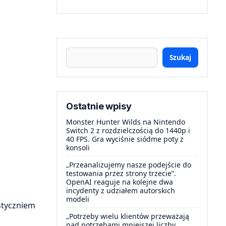
Szukaj
Ostatnie wpisy
Monster Hunter Wilds na Nintendo
Switch 2 z rozdzielczością do 1440p i
40 FPS. Gra wyciśnie siódme poty z
konsoli
„Przeanalizujemy nasze podejście do
testowania przez strony trzecie”.
OpenAI reaguje na kolejne dwa
incydenty z udziałem autorskich
modeli
styczniem
„Potrzeby wielu klientów przeważają
nad potrzebami mniejszej liczby