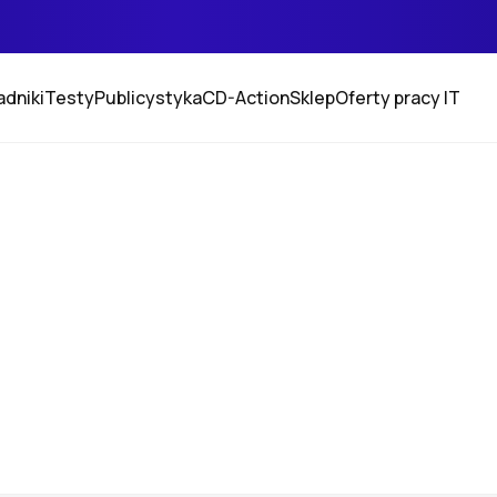
adniki
Testy
Publicystyka
CD-Action
Sklep
Oferty pracy IT