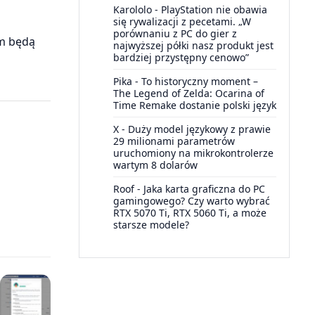
Karololo
-
PlayStation nie obawia
się rywalizacji z pecetami. „W
porównaniu z PC do gier z
am będą
najwyższej półki nasz produkt jest
bardziej przystępny cenowo”
Pika
-
To historyczny moment –
The Legend of Zelda: Ocarina of
Time Remake dostanie polski język
X
-
Duży model językowy z prawie
29 milionami parametrów
uruchomiony na mikrokontrolerze
wartym 8 dolarów
Roof
-
Jaka karta graficzna do PC
gamingowego? Czy warto wybrać
RTX 5070 Ti, RTX 5060 Ti, a może
starsze modele?