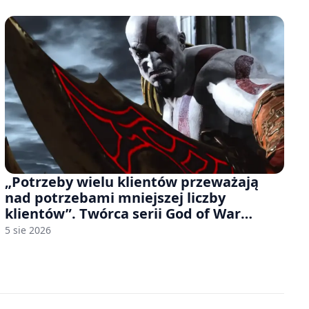
„Potrzeby wielu klientów przeważają
nad potrzebami mniejszej liczby
klientów”. Twórca serii God of War
sugeruje, że rozumie, dlaczego Sony
5 sie 2026
rezygnuje z gier na płytach