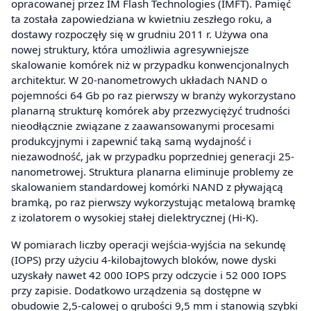
opracowanej przez IM Flash Technologies (IMFT). Pamięć
ta została zapowiedziana w kwietniu zeszłego roku, a
dostawy rozpoczęły się w grudniu 2011 r. Używa ona
nowej struktury, która umożliwia agresywniejsze
skalowanie komórek niż w przypadku konwencjonalnych
architektur. W 20-nanometrowych układach NAND o
pojemności 64 Gb po raz pierwszy w branży wykorzystano
planarną strukturę komórek aby przezwyciężyć trudności
nieodłącznie związane z zaawansowanymi procesami
produkcyjnymi i zapewnić taką samą wydajność i
niezawodność, jak w przypadku poprzedniej generacji 25-
nanometrowej. Struktura planarna eliminuje problemy ze
skalowaniem standardowej komórki NAND z pływającą
bramką, po raz pierwszy wykorzystując metalową bramkę
z izolatorem o wysokiej stałej dielektrycznej (Hi-K).
W pomiarach liczby operacji wejścia-wyjścia na sekundę
(IOPS) przy użyciu 4-kilobajtowych bloków, nowe dyski
uzyskały nawet 42 000 IOPS przy odczycie i 52 000 IOPS
przy zapisie. Dodatkowo urządzenia są dostępne w
obudowie 2,5-calowej o grubości 9,5 mm i stanowią szybki