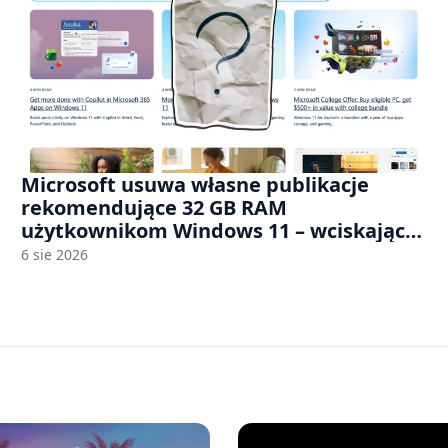
Microsoft usuwa własne publikacje
rekomendujące 32 GB RAM
użytkownikom Windows 11 – wciskając
nam przy tym komputery z 8 GB RAM po
6 sie 2026
zawyżonych cenach