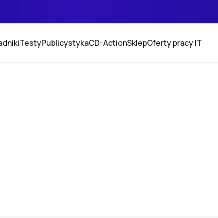
adniki
Testy
Publicystyka
CD-Action
Sklep
Oferty pracy IT