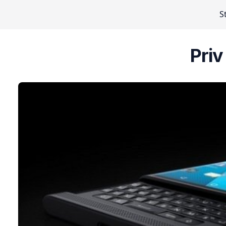
S
Priv