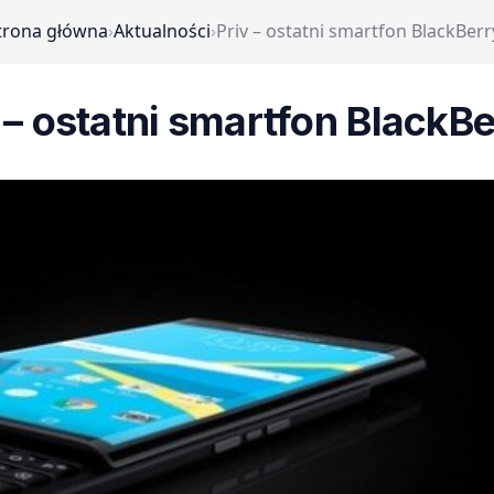
trona główna
›
Aktualności
›
Priv – ostatni smartfon BlackBerr
 – ostatni smartfon BlackB