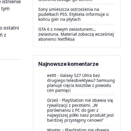
istnienie
w tym
Sony umieszcza ostrzeżenia na
pudełkach PS5. Etykieta informuje o
końcu gier na płytach
o ostatni
GTA 6 z nowym zwiastunem…
zwiastuna. Materiał zobaczą wcześniej
ń z
abonenci Netfliksa
Najnowsze komentarze
eettt
-
Galaxy S27 Ultra bez
drugiego teleobiektywu? Samsung
planuje cięcia kosztów z powodu
cen pamięci
Grześ
-
PlayStation nie obawia się
rywalizacji z pecetami. „W
porównaniu z PC do gier z
najwyższej półki nasz produkt jest
bardziej przystępny cenowo”
Woytec
-
PlayStation nie obawia