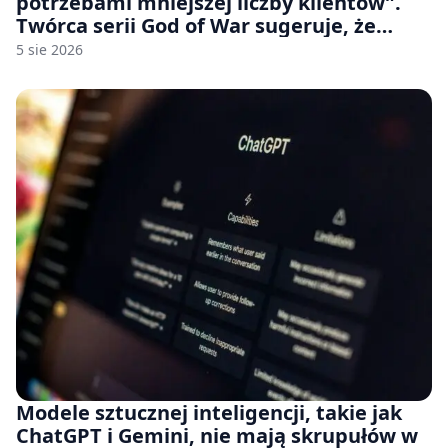
potrzebami mniejszej liczby klientów”.
Twórca serii God of War sugeruje, że
rozumie, dlaczego Sony rezygnuje z gier
5 sie 2026
na płytach
Modele sztucznej inteligencji, takie jak
ChatGPT i Gemini, nie mają skrupułów w