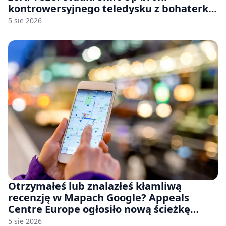
kontrowersyjnego teledysku z bohaterką
Stellar Blade: Blood Rain
5 sie 2026
Otrzymałeś lub znalazłeś kłamliwą
recenzję w Mapach Google? Appeals
Centre Europe ogłosiło nową ścieżkę
odwoławczą dla firm i konsumentów
5 sie 2026