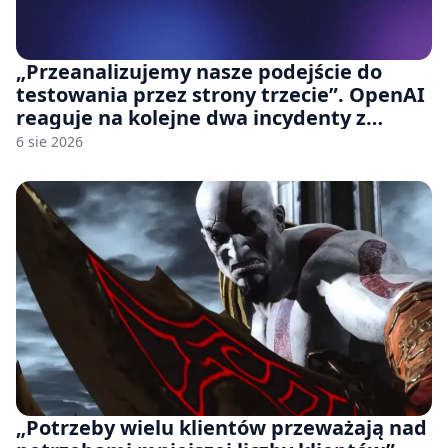
„Przeanalizujemy nasze podejście do
testowania przez strony trzecie”. OpenAI
reaguje na kolejne dwa incydenty z
udziałem autorskich modeli
6 sie 2026
„Potrzeby wielu klientów przeważają nad