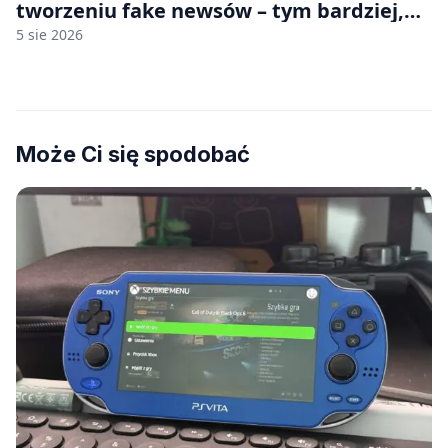
tworzeniu fake newsów – tym bardziej,
jeśli rozmawiasz z nimi po polsku
5 sie 2026
Może Ci się spodobać