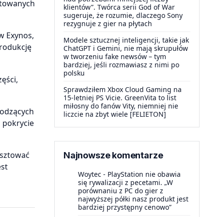
ortowanych
klientów”. Twórca serii God of War
sugeruje, że rozumie, dlaczego Sony
rezygnuje z gier na płytach
w Exynos,
Modele sztucznej inteligencji, takie jak
produkcję
ChatGPT i Gemini, nie mają skrupułów
w tworzeniu fake newsów – tym
bardziej, jeśli rozmawiasz z nimi po
polsku
ęści,
Sprawdziłem Xbox Cloud Gaming na
15-letniej PS Vicie. GreenVita to list
miłosny do fanów Vity, niemniej nie
wodzących
liczcie na zbyt wiele [FELIETON]
o pokrycie
osztować
Najnowsze komentarze
est
Woytec
-
PlayStation nie obawia
się rywalizacji z pecetami. „W
porównaniu z PC do gier z
najwyższej półki nasz produkt jest
bardziej przystępny cenowo”