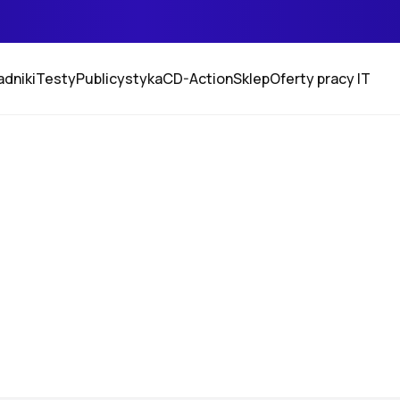
adniki
Testy
Publicystyka
CD-Action
Sklep
Oferty pracy IT