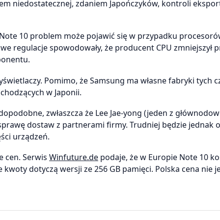
ikiem niedostatecznej, zdaniem Japończyków, kontroli eksp
u Note 10 problem może pojawić się w przypadku procesoró
owe regulacje spowodowały, że producent CPU zmniejszył 
ponentu.
yświetlaczy. Pomimo, że Samsung ma własne fabryki tych cz
chodzących w Japonii.
wdopodobne, zwłaszcza że Lee Jae-yong (jeden z głównodo
 sprawę dostaw z partnerami firmy. Trudniej będzie jednak 
ści urządzeń.
e cen. Serwis
Winfuture.de
podaje, że w Europie Note 10 k
 kwoty dotyczą wersji ze 256 GB pamięci. Polska cena nie j