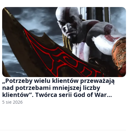
„Potrzeby wielu klientów przeważają
nad potrzebami mniejszej liczby
klientów”. Twórca serii God of War
sugeruje, że rozumie, dlaczego Sony
5 sie 2026
rezygnuje z gier na płytach