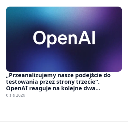
„Przeanalizujemy nasze podejście do
testowania przez strony trzecie”.
OpenAI reaguje na kolejne dwa
incydenty z udziałem autorskich modeli
6 sie 2026