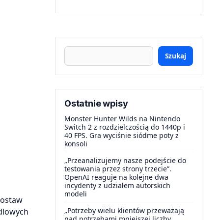
Szukaj
Ostatnie wpisy
Monster Hunter Wilds na Nintendo
Switch 2 z rozdzielczością do 1440p i
40 FPS. Gra wyciśnie siódme poty z
konsoli
„Przeanalizujemy nasze podejście do
testowania przez strony trzecie”.
OpenAI reaguje na kolejne dwa
incydenty z udziałem autorskich
modeli
dostaw
„Potrzeby wielu klientów przeważają
ndlowych
nad potrzebami mniejszej liczby