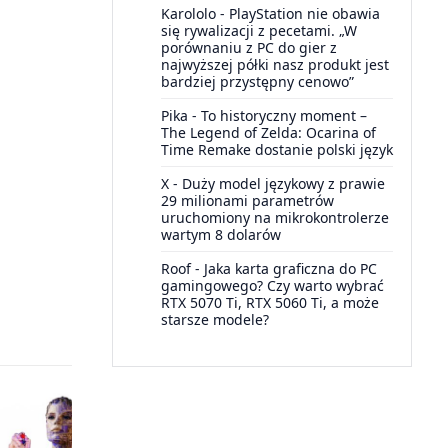
Karololo
-
PlayStation nie obawia
się rywalizacji z pecetami. „W
porównaniu z PC do gier z
najwyższej półki nasz produkt jest
bardziej przystępny cenowo”
Pika
-
To historyczny moment –
The Legend of Zelda: Ocarina of
Time Remake dostanie polski język
X
-
Duży model językowy z prawie
29 milionami parametrów
uruchomiony na mikrokontrolerze
wartym 8 dolarów
Roof
-
Jaka karta graficzna do PC
gamingowego? Czy warto wybrać
RTX 5070 Ti, RTX 5060 Ti, a może
starsze modele?