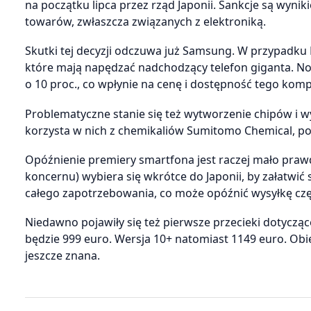
na początku lipca przez rząd Japonii. Sankcje są wyn
towarów, zwłaszcza związanych z elektroniką.
Skutki tej decyzji odczuwa już Samsung. W przypadk
które mają napędzać nadchodzący telefon giganta. N
o 10 proc., co wpłynie na cenę i dostępność tego kom
Problematyczne stanie się też wytworzenie chipów i w
korzysta w nich z chemikaliów Sumitomo Chemical, po
Opóźnienie premiery smartfona jest raczej mało pra
koncernu) wybiera się wkrótce do Japonii, by załatwić
całego zapotrzebowania, co może opóźnić wysyłkę czę
Niedawno pojawiły się też pierwsze przecieki dotycząc
będzie 999 euro. Wersja 10+ natomiast 1149 euro. Obie
jeszcze znana.