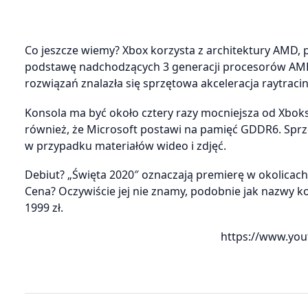
Co jeszcze wiemy? Xbox korzysta z architektury AMD, p
podstawę nadchodzących 3 generacji procesorów AMD
rozwiązań znalazła się sprzętowa akceleracja raytraci
Konsola ma być około cztery razy mocniejsza od Xbok
również, że Microsoft postawi na pamięć GDDR6. Sprzę
w przypadku materiałów wideo i zdjęć.
Debiut? „Święta 2020″ oznaczają premierę w okolicach 
Cena? Oczywiście jej nie znamy, podobnie jak nazwy k
1999 zł.
https://www.you