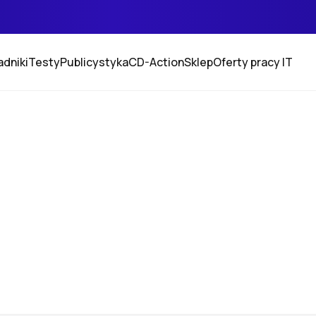
adniki
Testy
Publicystyka
CD-Action
Sklep
Oferty pracy IT