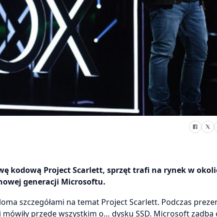
 kodową Project Scarlett, sprzęt trafi na rynek w okoli
 nowej generacji Microsoftu.
loma szczegółami na temat Project Scarlett. Podczas prezen
 mówiły przede wszystkim o… dysku SSD. Microsoft zadba o