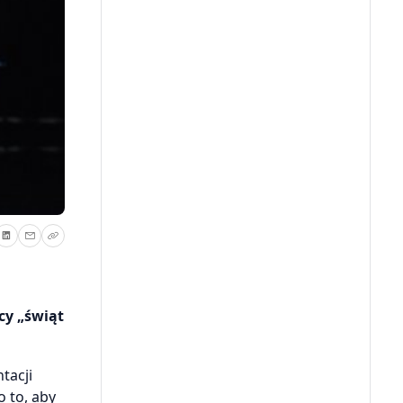
cy „świąt
tacji
 to, aby