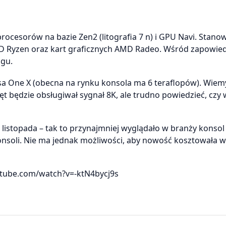
rocesorów na bazie Zen2 (litografia 7 n) i GPU Navi. Stano
 Ryzen oraz kart graficznych AMD Radeo. Wśród zapowie
ngu.
sa One X (obecna na rynku konsola ma 6 teraflopów). Wiem
t będzie obsługiwał sygnał 8K, ale trudno powiedzieć, czy 
listopada – tak to przynajmniej wyglądało w branży konsol 
onsoli. Nie ma jednak możliwości, aby nowość kosztowała wi
tube.com/watch?v=-ktN4bycj9s