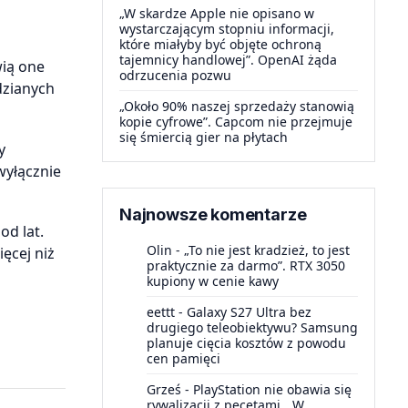
„W skardze Apple nie opisano w
wystarczającym stopniu informacji,
które miałyby być objęte ochroną
tajemnicy handlowej”. OpenAI żąda
wią one
odrzucenia pozwu
dzianych
„Około 90% naszej sprzedaży stanowią
kopie cyfrowe”. Capcom nie przejmuje
się śmiercią gier na płytach
y
wyłącznie
Najnowsze komentarze
od lat.
Olin
-
„To nie jest kradzież, to jest
ęcej niż
praktycznie za darmo”. RTX 3050
kupiony w cenie kawy
eettt
-
Galaxy S27 Ultra bez
drugiego teleobiektywu? Samsung
planuje cięcia kosztów z powodu
cen pamięci
Grześ
-
PlayStation nie obawia się
rywalizacji z pecetami. „W