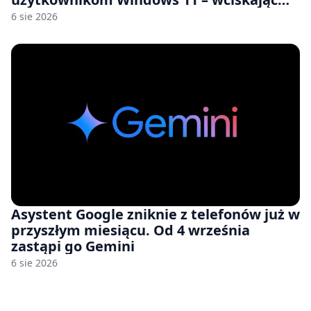
nam przy tym komputery z 8 GB RAM po
6 sie 2026
zawyżonych cenach
Asystent Google zniknie z telefonów już w
przyszłym miesiącu. Od 4 września
zastąpi go Gemini
6 sie 2026