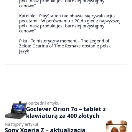
półki nasz produkt jest bardziej przystępny
cenowo”
Karololo
-
PlayStation nie obawia się rywalizacji z
pecetami. „W porównaniu z PC do gier z najwyższej
półki nasz produkt jest bardziej przystępny
cenowo”
Pika
-
To historyczny moment – The Legend of
Zelda: Ocarina of Time Remake dostanie polski
język
Poprzedni artykuł
Goclever Orion 7o – tablet z
klawiaturą za 400 złotych
Następny artykuł
Sony Xperia Z – aktualizacja