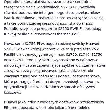
Operation, która ułatwia wdrażanie oraz centralne
zarządzanie siecią w oddziałach. S2750-EI umożliwia
również budowanie inteligentnego stosu przełączników
iStack, dodatkowo upraszczając proces zarządzania siecią,
a także podnosząc jej niezawodność i skalowalność.
Ponadto wszystkie przełączniki S2750-PWR-EI, posiadają
funkcję zasilania Power-over-Ethernet (PoE).
Nowa seria S2750-EI wzbogaci rodzinę switchy Huawei
S2700, w skład której wchodzi kilka serii przełączników
FastEthernet nowej generacji, m.in. S2700, S2710, S2750
oraz S2751. Produkty S2700 wyposażono w najnowsze
innowacje Huawei zapewniające szybkie wdrożenie, łatwe
zarządzanie, wysoką niezawodność, a także szeroki
wachlarz funkcjonalności QoS i kontroli bezpieczeństwa,
które pomagają średnim i dużym przedsiębiorstwom w
optymalizacji sieci w oddziałach w sposób efektywny
kosztowo.
Huawei jako jeden z wiodących dostawców przełączników
Ethernet, posiada w portfolio kilkanaście modeli o