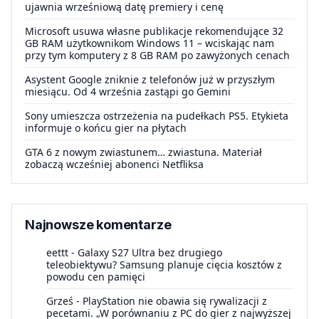
ujawnia wrześniową datę premiery i cenę
Microsoft usuwa własne publikacje rekomendujące 32
GB RAM użytkownikom Windows 11 – wciskając nam
przy tym komputery z 8 GB RAM po zawyżonych cenach
Asystent Google zniknie z telefonów już w przyszłym
miesiącu. Od 4 września zastąpi go Gemini
Sony umieszcza ostrzeżenia na pudełkach PS5. Etykieta
informuje o końcu gier na płytach
GTA 6 z nowym zwiastunem… zwiastuna. Materiał
zobaczą wcześniej abonenci Netfliksa
Najnowsze komentarze
eettt
-
Galaxy S27 Ultra bez drugiego
teleobiektywu? Samsung planuje cięcia kosztów z
powodu cen pamięci
Grześ
-
PlayStation nie obawia się rywalizacji z
pecetami. „W porównaniu z PC do gier z najwyższej