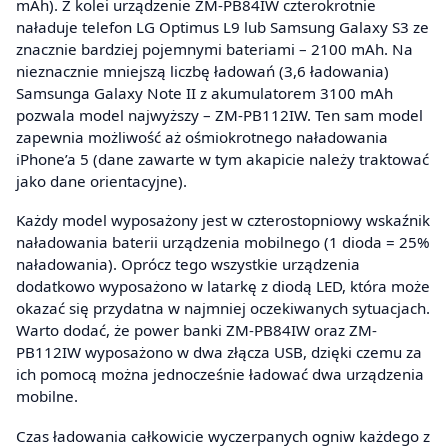
mAh). Z kolei urządzenie ZM-PB84IW czterokrotnie
naładuje telefon LG Optimus L9 lub Samsung Galaxy S3 ze
znacznie bardziej pojemnymi bateriami – 2100 mAh. Na
nieznacznie mniejszą liczbę ładowań (3,6 ładowania)
Samsunga Galaxy Note II z akumulatorem 3100 mAh
pozwala model najwyższy – ZM-PB112IW. Ten sam model
zapewnia możliwość aż ośmiokrotnego naładowania
iPhone’a 5 (dane zawarte w tym akapicie należy traktować
jako dane orientacyjne).
Każdy model wyposażony jest w czterostopniowy wskaźnik
naładowania baterii urządzenia mobilnego (1 dioda = 25%
naładowania). Oprócz tego wszystkie urządzenia
dodatkowo wyposażono w latarkę z diodą LED, która może
okazać się przydatna w najmniej oczekiwanych sytuacjach.
Warto dodać, że power banki ZM-PB84IW oraz ZM-
PB112IW wyposażono w dwa złącza USB, dzięki czemu za
ich pomocą można jednocześnie ładować dwa urządzenia
mobilne.
Czas ładowania całkowicie wyczerpanych ogniw każdego z