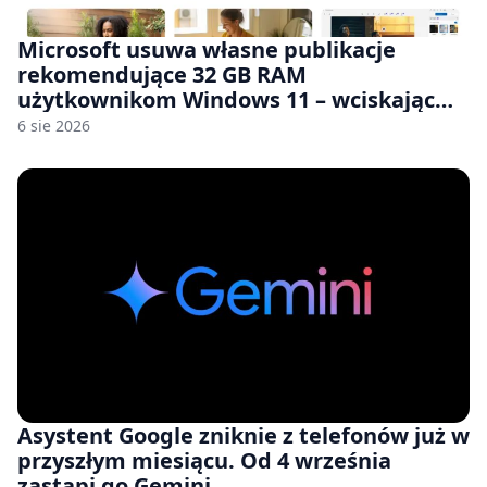
Microsoft usuwa własne publikacje
rekomendujące 32 GB RAM
użytkownikom Windows 11 – wciskając
nam przy tym komputery z 8 GB RAM po
6 sie 2026
zawyżonych cenach
Asystent Google zniknie z telefonów już w
przyszłym miesiącu. Od 4 września
zastąpi go Gemini