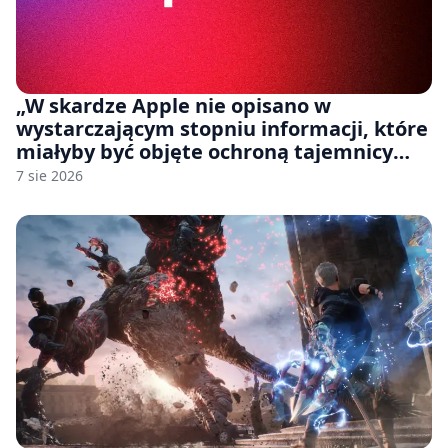
„W skardze Apple nie opisano w
wystarczającym stopniu informacji, które
miałyby być objęte ochroną tajemnicy
handlowej”. OpenAI żąda odrzucenia
7 sie 2026
pozwu