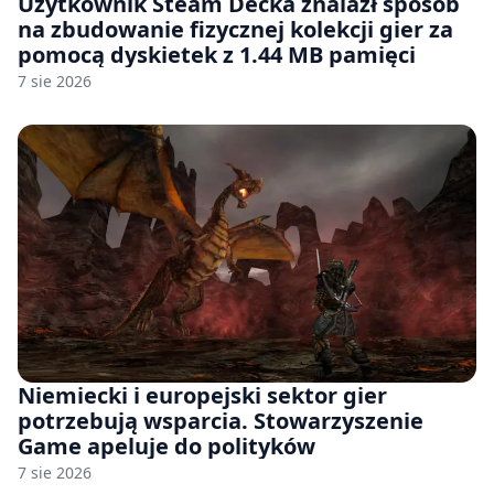
Użytkownik Steam Decka znalazł sposób
na zbudowanie fizycznej kolekcji gier za
pomocą dyskietek z 1.44 MB pamięci
7 sie 2026
Niemiecki i europejski sektor gier
potrzebują wsparcia. Stowarzyszenie
Game apeluje do polityków
7 sie 2026