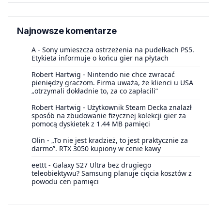
Najnowsze komentarze
A
-
Sony umieszcza ostrzeżenia na pudełkach PS5.
Etykieta informuje o końcu gier na płytach
Robert Hartwig
-
Nintendo nie chce zwracać
pieniędzy graczom. Firma uważa, że klienci u USA
„otrzymali dokładnie to, za co zapłacili”
Robert Hartwig
-
Użytkownik Steam Decka znalazł
sposób na zbudowanie fizycznej kolekcji gier za
pomocą dyskietek z 1.44 MB pamięci
Olin
-
„To nie jest kradzież, to jest praktycznie za
darmo”. RTX 3050 kupiony w cenie kawy
eettt
-
Galaxy S27 Ultra bez drugiego
teleobiektywu? Samsung planuje cięcia kosztów z
powodu cen pamięci