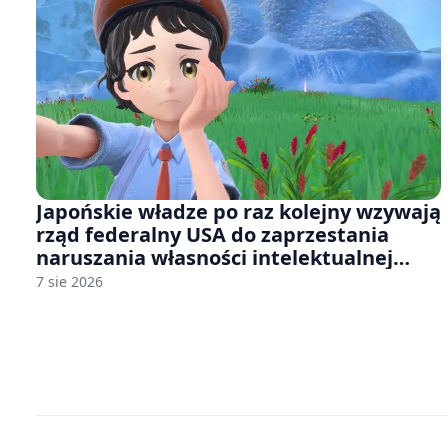
Japońskie władze po raz kolejny wzywają
rząd federalny USA do zaprzestania
naruszania własności intelektualnej
japońskich gier i anime
7 sie 2026