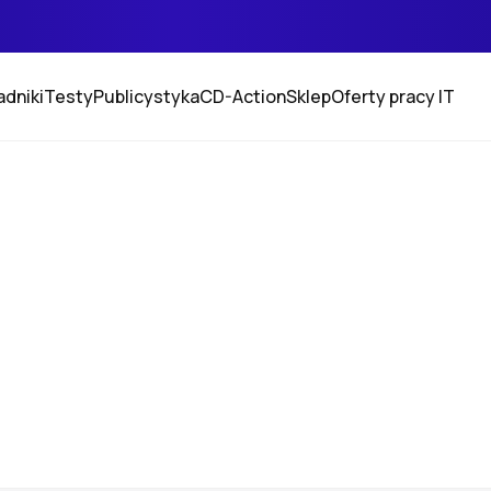
adniki
Testy
Publicystyka
CD-Action
Sklep
Oferty pracy IT