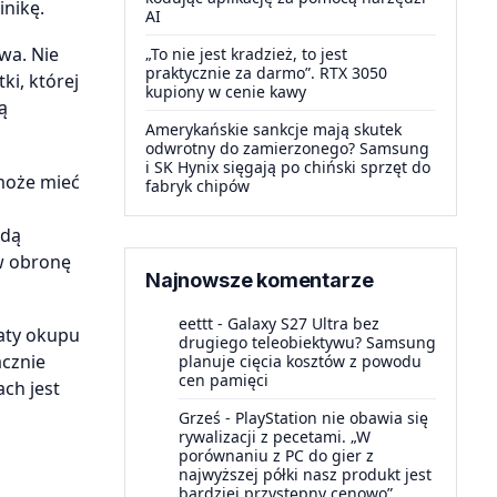
inikę.
AI
wa. Nie
„To nie jest kradzież, to jest
praktycznie za darmo”. RTX 3050
ki, której
kupiony w cenie kawy
ą
Amerykańskie sankcje mają skutek
odwrotny do zamierzonego? Samsung
i SK Hynix sięgają po chiński sprzęt do
 może mieć
fabryk chipów
ędą
 w obronę
Najnowsze komentarze
eettt
-
Galaxy S27 Ultra bez
łaty okupu
drugiego teleobiektywu? Samsung
acznie
planuje cięcia kosztów z powodu
cen pamięci
ach jest
Grześ
-
PlayStation nie obawia się
rywalizacji z pecetami. „W
porównaniu z PC do gier z
najwyższej półki nasz produkt jest
bardziej przystępny cenowo”