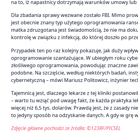
na to, iż napastnicy dotrzymają warunków umowy lub 
Dla zbadania sprawy wezwane zostało FBI. Mimo prow
jest obecnie znany typ użytego oprogramowania ransom
matka zdruzgotana jest świadomością, że nie ma dok
kontrolę w związku z infekcją, do której doszło po 
Przypadek ten po raz kolejny pokazuje, jak duży wpływ
oprogramowanie szantażujące. W ubiegłym roku cyberp
złośliwego oprogramowania, powodując znaczne zawiro
podobne. Na szczęście, według niektórych badań, ins
cybernetyczną – mówi Mariusz Politowicz, inżynier t
Tajemnicą jest, dlaczego lekarze z tej kliniki postan
– warto tu wziąć pod uwagę fakt, że każda praktyka le
więcej niż 6,5 tys. dolarów. Prawdą jest, że z zasady 
to jedyny sposób na odzyskanie danych. A gdy w grę wc
Zdjęcie główne pochodzi ze źródła: ©123RF/PICSEL