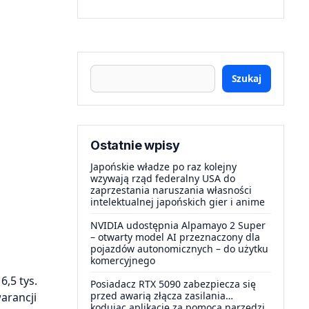
Szukaj
Ostatnie wpisy
Japońskie władze po raz kolejny
wzywają rząd federalny USA do
zaprzestania naruszania własności
intelektualnej japońskich gier i anime
NVIDIA udostępnia Alpamayo 2 Super
– otwarty model AI przeznaczony dla
pojazdów autonomicznych – do użytku
komercyjnego
,5 tys.
Posiadacz RTX 5090 zabezpiecza się
przed awarią złącza zasilania…
arancji
kodując aplikację za pomocą narzędzi