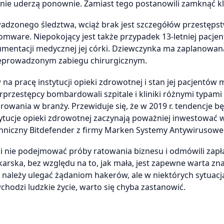
nie uderzą ponownie. Zamiast tego postanowili zamknąć kl
adzonego śledztwa, wciąż brak jest szczegółów przestępst
ware. Niepokojący jest także przypadek 13-letniej pacjent
umentacji medycznej jej córki. Dziewczynka ma zaplanowan
przeprowadzonym zabiegu chirurgicznym.
 na pracę instytucji opieki zdrowotnej i stan jej pacjentów
rzestępcy bombardowali szpitale i kliniki różnymi typami
wania w branży. Przewiduje się, że w 2019 r. tendencje b
tytucje opieki zdrowotnej zaczynają poważniej inwestować
echniczny Bitdefender z firmy Marken Systemy Antywirusowe
owili nie podejmować próby ratowania biznesu i odmówili zap
karska, bez względu na to, jak mała, jest zapewne warta zn
nie należy ulegać żądaniom hakerów, ale w niektórych sytuacj
hodzi ludzkie życie, warto się chyba zastanowić.