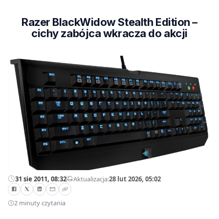
Razer BlackWidow Stealth Edition –
cichy zabójca wkracza do akcji
31 sie 2011, 08:32
—
Aktualizacja:
28 lut 2026, 05:02
2 minuty czytania