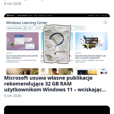
6 sie 2026
Microsoft usuwa własne publikacje
rekomendujące 32 GB RAM
użytkownikom Windows 11 – wciskając
nam przy tym komputery z 8 GB RAM po
6 sie 2026
zawyżonych cenach