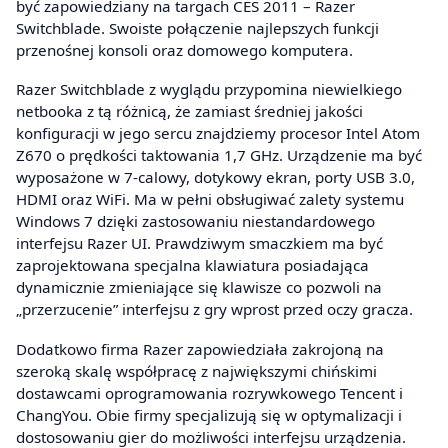
być zapowiedziany na targach CES 2011 – Razer
Switchblade. Swoiste połączenie najlepszych funkcji
przenośnej konsoli oraz domowego komputera.
Razer Switchblade z wyglądu przypomina niewielkiego
netbooka z tą różnicą, że zamiast średniej jakości
konfiguracji w jego sercu znajdziemy procesor Intel Atom
Z670 o prędkości taktowania 1,7 GHz. Urządzenie ma być
wyposażone w 7-calowy, dotykowy ekran, porty USB 3.0,
HDMI oraz WiFi. Ma w pełni obsługiwać zalety systemu
Windows 7 dzięki zastosowaniu niestandardowego
interfejsu Razer UI. Prawdziwym smaczkiem ma być
zaprojektowana specjalna klawiatura posiadająca
dynamicznie zmieniające się klawisze co pozwoli na
„przerzucenie” interfejsu z gry wprost przed oczy gracza.
Dodatkowo firma Razer zapowiedziała zakrojoną na
szeroką skalę współpracę z największymi chińskimi
dostawcami oprogramowania rozrywkowego Tencent i
ChangYou. Obie firmy specjalizują się w optymalizacji i
dostosowaniu gier do możliwości interfejsu urządzenia.