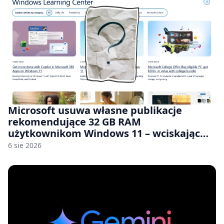
Microsoft usuwa własne publikacje
rekomendujące 32 GB RAM
użytkownikom Windows 11 – wciskając
nam przy tym komputery z 8 GB RAM po
6 sie 2026
zawyżonych cenach