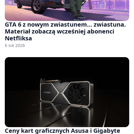
GTA 6 z nowym zwiastunem… zwiastuna.
Materiał zobaczą wcześniej abonenci
Netfliksa
6 sie 2026
Ceny kart graficznych Asusa i Gigabyte