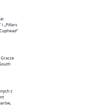
ai
i „Pillars
 „Cuphead”
. Gracze
„South
anych z
ant
larów,
w