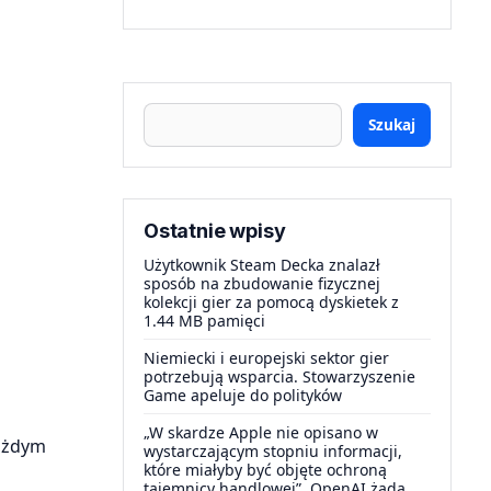
Szukaj
Ostatnie wpisy
Użytkownik Steam Decka znalazł
sposób na zbudowanie fizycznej
kolekcji gier za pomocą dyskietek z
1.44 MB pamięci
Niemiecki i europejski sektor gier
potrzebują wsparcia. Stowarzyszenie
Game apeluje do polityków
„W skardze Apple nie opisano w
każdym
wystarczającym stopniu informacji,
które miałyby być objęte ochroną
tajemnicy handlowej”. OpenAI żąda