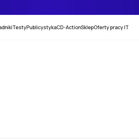
adniki
Testy
Publicystyka
CD-Action
Sklep
Oferty pracy IT