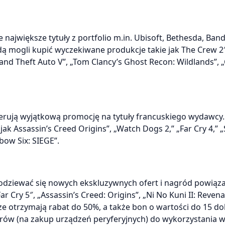
ajwiększe tytuły z portfolio m.in. Ubisoft, Bethesda, Band
dą mogli kupić wyczekiwane produkcje takie jak The Crew 2″ 
„Grand Theft Auto V”, „Tom Clancy’s Ghost Recon: Wildlands”,
ferują wyjątkową promocję na tytuły francuskiego wydawcy
jak Assassin’s Creed Origins”, „Watch Dogs 2,” „Far Cry 4,” 
bow Six: SIEGE”.
odziewać się nowych ekskluzywnych ofert i nagród powiąz
Cry 5″, „Assassin’s Creed: Origins”, „Ni No Kuni II: Reven
ze otrzymają rabat do 50%, a także bon o wartości do 15 do
arów (na zakup urządzeń peryferyjnych) do wykorzystania 