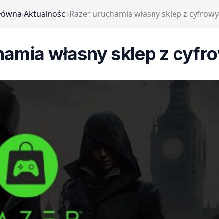
główna
›
Aktualności
›
Razer uruchamia własny sklep z cyfrow
hamia własny sklep z cyfr