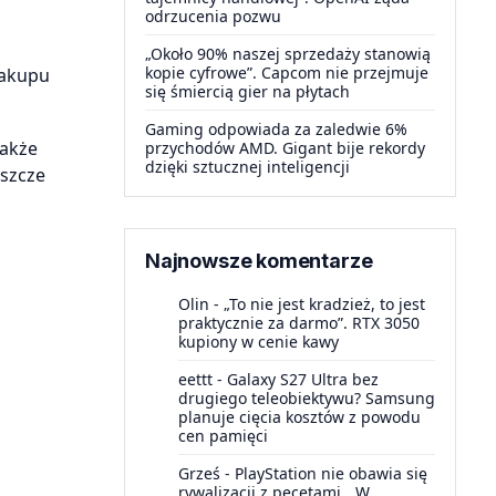
odrzucenia pozwu
„Około 90% naszej sprzedaży stanowią
kopie cyfrowe”. Capcom nie przejmuje
zakupu
się śmiercią gier na płytach
Gaming odpowiada za zaledwie 6%
także
przychodów AMD. Gigant bije rekordy
dzięki sztucznej inteligencji
eszcze
Najnowsze komentarze
Olin
-
„To nie jest kradzież, to jest
praktycznie za darmo”. RTX 3050
kupiony w cenie kawy
eettt
-
Galaxy S27 Ultra bez
drugiego teleobiektywu? Samsung
planuje cięcia kosztów z powodu
cen pamięci
Grześ
-
PlayStation nie obawia się
rywalizacji z pecetami. „W