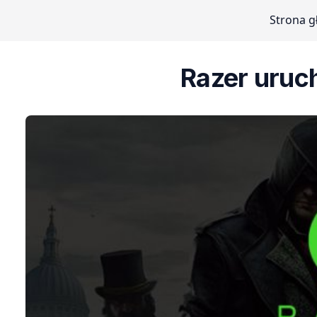
Strona 
Razer uruc