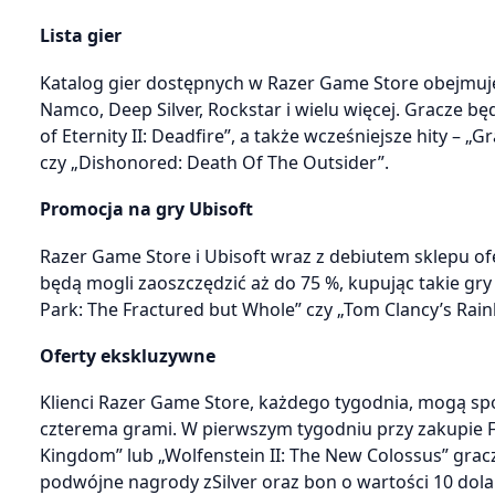
Lista gier
Katalog gier dostępnych w Razer Game Store obejmuje n
Namco, Deep Silver, Rockstar i wielu więcej. Gracze bę
of Eternity II: Deadfire”, a także wcześniejsze hity – 
czy „Dishonored: Death Of The Outsider”.
Promocja na gry Ubisoft
Razer Game Store i Ubisoft wraz z debiutem sklepu o
będą mogli zaoszczędzić aż do 75 %, kupując takie gry 
Park: The Fractured but Whole” czy „Tom Clancy’s Rain
Oferty ekskluzywne
Klienci Razer Game Store, każdego tygodnia, mogą sp
czterema grami. W pierwszym tygodniu przy zakupie Far 
Kingdom” lub „Wolfenstein II: The New Colossus” grac
podwójne nagrody zSilver oraz bon o wartości 10 dol