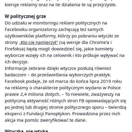
kieruje reklamy oraz na ile działania te są przejrzyste.
W politycznej grze
Do udziału w monitoringu reklam politycznych na
Facebooku organizatorzy zachęcają też samych
użytkowników platformy, którzy po pobraniu wtyczki ze
strony
„Kto cię namierzył"
(są wersje dla Chrome’a i
Firefoksa) będą mogli dowiedzieć się, jakie komitety
wyborcze wzięły ich na celownik i kto próbuje wpływać na
ich decyzje.
Informacje zebrane dzięki wtyczce posłużą również
badaczom – do prześwietlania wyborczych praktyk.
Facebook podaje, że od marca do końca lipca 2019 roku
na reklamy o charakterze politycznym wydano w Polsce
prawie 2,4 miliona złotych. – To niewiele, zważywszy na
polityczną aktywność różnych stron FB opowiadających się
po jednej lub drugiej stronie politycznego sporu – twierdzą
eksperci z Fundacji Panoptykon. Prowadzona przez nich
akcja ma pomóc zweryfikować te dane.
Wtyczka, nie wtyka