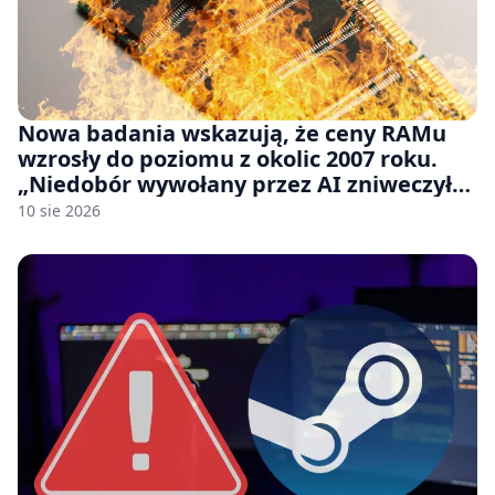
Nowa badania wskazują, że ceny RAMu
wzrosły do poziomu z okolic 2007 roku.
„Niedobór wywołany przez AI zniweczył
20 lat postępów w ciągu zaledwie kilku
10 sie 2026
miesięcy.”