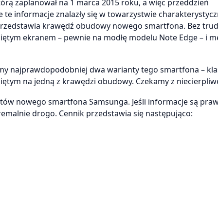
rą zaplanował na 1 marca 2015 roku, a więc przeddzień
te informacje znalazły się w towarzystwie charakterystycz
no przedstawia krawędź obudowy nowego smartfona. Bez tru
ygiętym ekranem – pewnie na modłę modelu Note Edge – i 
ymy najprawdopodobniej dwa warianty tego smartfona – kl
ętym na jedną z krawędzi obudowy. Czekamy z niecierpliwo
antów nowego smartfona Samsunga. Jeśli informacje są praw
remalnie drogo. Cennik przedstawia się następująco: