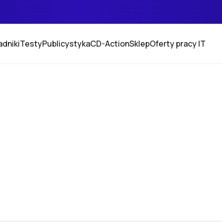
adniki
Testy
Publicystyka
CD-Action
Sklep
Oferty pracy IT