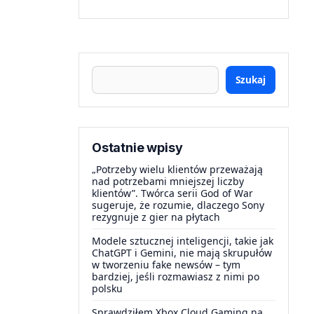
Szukaj
Ostatnie wpisy
„Potrzeby wielu klientów przeważają
nad potrzebami mniejszej liczby
klientów”. Twórca serii God of War
sugeruje, że rozumie, dlaczego Sony
rezygnuje z gier na płytach
Modele sztucznej inteligencji, takie jak
ChatGPT i Gemini, nie mają skrupułów
w tworzeniu fake newsów – tym
bardziej, jeśli rozmawiasz z nimi po
polsku
Sprawdziłem Xbox Cloud Gaming na