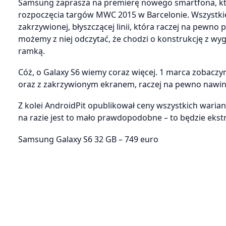
Samsung zaprasza na premierę nowego smartfona, któ
rozpoczęcia targów MWC 2015 w Barcelonie. Wszystkie 
zakrzywionej, błyszczącej linii, która raczej na pew
możemy z niej odczytać, że chodzi o konstrukcję z w
ramką.
Cóż, o Galaxy S6 wiemy coraz więcej. 1 marca zobacz
oraz z zakrzywionym ekranem, raczej na pewno nawini
Z kolei AndroidPit opublikował ceny wszystkich wari
na razie jest to mało prawdopodobne – to będzie ekst
Samsung Galaxy S6 32 GB – 749 euro