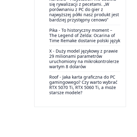
się rywalizacji z pecetami. „W
porównaniu z PC do gier z
najwyższej półki nasz produkt jest
bardziej przystępny cenowo”
Pika
-
To historyczny moment –
The Legend of Zelda: Ocarina of
Time Remake dostanie polski język
X
-
Duży model językowy z prawie
29 milionami parametrów
uruchomiony na mikrokontrolerze
wartym 8 dolarów
Roof
-
Jaka karta graficzna do PC
gamingowego? Czy warto wybrać
RTX 5070 Ti, RTX 5060 Ti, a może
starsze modele?