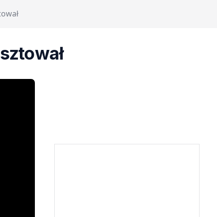
tował
osztował