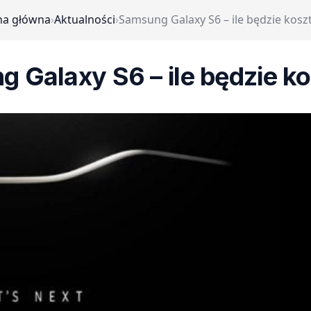
na główna
›
Aktualności
›
Samsung Galaxy S6 – ile będzie kosz
 Galaxy S6 – ile będzie k