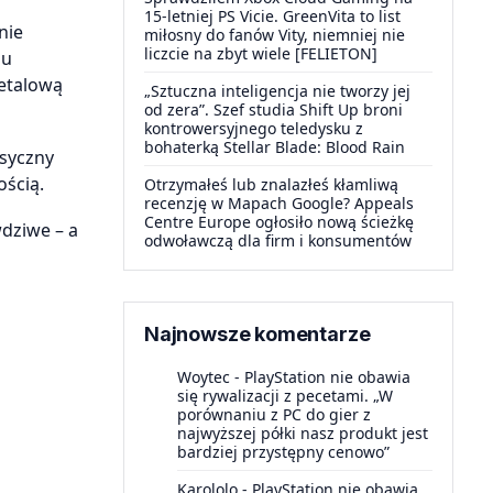
15-letniej PS Vicie. GreenVita to list
nie
miłosny do fanów Vity, niemniej nie
liczcie na zbyt wiele [FELIETON]
du
metalową
„Sztuczna inteligencja nie tworzy jej
od zera”. Szef studia Shift Up broni
kontrowersyjnego teledysku z
bohaterką Stellar Blade: Blood Rain
asyczny
ścią.
Otrzymałeś lub znalazłeś kłamliwą
recenzję w Mapach Google? Appeals
Centre Europe ogłosiło nową ścieżkę
dziwe – a
odwoławczą dla firm i konsumentów
Najnowsze komentarze
Woytec
-
PlayStation nie obawia
się rywalizacji z pecetami. „W
porównaniu z PC do gier z
najwyższej półki nasz produkt jest
bardziej przystępny cenowo”
Karololo
-
PlayStation nie obawia