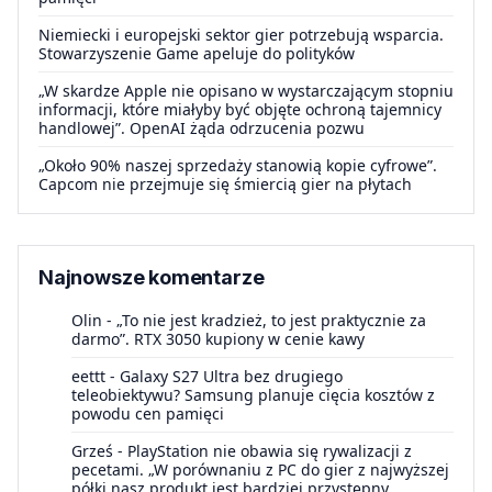
Niemiecki i europejski sektor gier potrzebują wsparcia.
Stowarzyszenie Game apeluje do polityków
„W skardze Apple nie opisano w wystarczającym stopniu
informacji, które miałyby być objęte ochroną tajemnicy
handlowej”. OpenAI żąda odrzucenia pozwu
„Około 90% naszej sprzedaży stanowią kopie cyfrowe”.
Capcom nie przejmuje się śmiercią gier na płytach
Najnowsze komentarze
Olin
-
„To nie jest kradzież, to jest praktycznie za
darmo”. RTX 3050 kupiony w cenie kawy
eettt
-
Galaxy S27 Ultra bez drugiego
teleobiektywu? Samsung planuje cięcia kosztów z
powodu cen pamięci
Grześ
-
PlayStation nie obawia się rywalizacji z
pecetami. „W porównaniu z PC do gier z najwyższej
półki nasz produkt jest bardziej przystępny