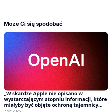
Może Ci się spodobać
„W skardze Apple nie opisano w
wystarczającym stopniu informacji, które
miałyby być objęte ochroną tajemnicy
handlowej”. OpenAI żąda odrzucenia
7 sie 2026